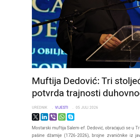
Muftija Dedović: Tri stol
potvrda trajnosti duhovnog
UREDNIK
VIJESTI
05 JULI 2026
Mostarski muftija Salem-ef. Dedović, obraćajući se u 
pašine džamije (1726-2026), brojne zvaničnike iz jav