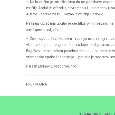
– Na budućim je istraživačima da se pozabave doprino
muftija Abdullah efendija, savremenik Ljubibratićev u bu
Austro-ugarske vlasti – kazao je muftija Dedović.
Na kraju obraćanja uputio je čestitku svim Trebinjcima u
zavičajem i naslijeđem.
– Želim uputiti čestitku svim Trebinjcima u zemlji i inos
vlastite korijene, te vjeru i kulturu koje im daju smisao
Bog Svojom nagradom posebno obraduje plemenite vakif
vremenske epohe i generacije – poručio je mostarski mu
(Hasan Eminović/Preporod.info)
PRETHODNA
ADRESA
: TRG MUSALA 1,