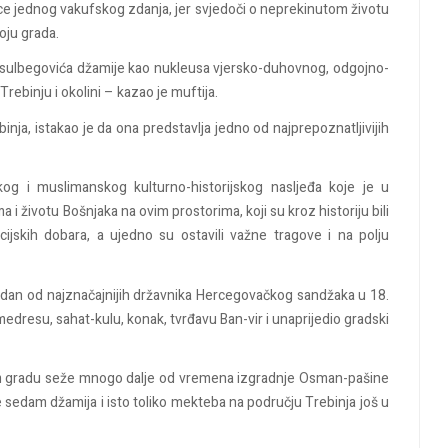
njice jednog vakufskog zdanja, jer svjedoči o neprekinutom životu
oju grada.
esulbegovića džamije kao nukleusa vjersko-duhovnog, odgojno-
ebinju i okolini – kazao je muftija.
nja, istakao je da ona predstavlja jedno od najprepoznatljivijih
g i muslimanskog kulturno-historijskog nasljeđa koje je u
 i životu Bošnjaka na ovim prostorima, koji su kroz historiju bili
zacijskih dobara, a ujedno su ostavili važne tragove i na polju
edan od najznačajnijih državnika Hercegovačkog sandžaka u 18.
 medresu, sahat-kulu, konak, tvrđavu Ban-vir i unaprijedio gradski
om gradu seže mnogo dalje od vremena izgradnje Osman-pašine
e sedam džamija i isto toliko mekteba na području Trebinja još u