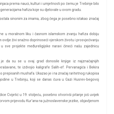
jaca prema nauci, kulturi i umjetnosti po čemu je Trebinje bilo
m generacijama hafiza koje su djelovale u ovom gradu.
 postala sinonim za imama, zbog čega je posebno istakao značaj
ine u moralnom liku i časnom islamskom zvanju hafiza dobiju
 ovdje živi snažno doprinoseći vjerskom životu i prosvjećivanju
 u sve projekte međureligijske naravi čineći našu zajednicu
o je da su se u ovaj grad donosile knjige iz najznačajnijih
ašavane, te izdvojio kaligrafe Salih-ef. Pervanagića i Bekira
čno prepisanih mushafa. Ukazao je i na značaj raritetnog rukopisa
 godine u Trebinju, koji se danas čuva u Gazi Husrev-begovoj
dice Cvijetić u 19. stoljeću, posebno otvorivši pitanje još uvijek
 prvom prijevodu Kur'ana na južnoslavenske jezike, objavljenom