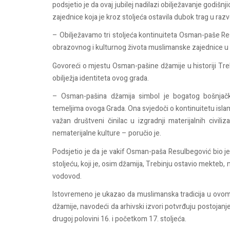
podsjetio je da ovaj jubilej nadilazi obilježavanje godiš
zajednice koja je kroz stoljeća ostavila dubok trag u razv
– Obilježavamo tri stoljeća kontinuiteta Osman-paše R
obrazovnog i kulturnog života muslimanske zajednice u Tr
Govoreći o mjestu Osman-pašine džamije u historiji Trebi
obilježja identiteta ovog grada.
– Osman-pašina džamija simbol je bogatog bošnjačko
temeljima ovoga Grada. Ona svjedoči o kontinuitetu islama
važan društveni činilac u izgradnji materijalnih civili
nematerijalne kulture – poručio je.
Podsjetio je da je vakif Osman-paša Resulbegović bio j
stoljeću, koji je, osim džamija, Trebinju ostavio mekteb,
vodovod.
Istovremeno je ukazao da muslimanska tradicija u ov
džamije, navodeći da arhivski izvori potvrđuju postojanj
drugoj polovini 16. i početkom 17. stoljeća.