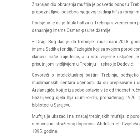
Značajan dio obraćanja muftija je posvetio odnosu Trebin
prepoznatljivo, posebno njegovoj tradiciji hifza i brojni
Podsjetio je da je titula hafiza u Trebinju s vremenom
današnjeg imama Osman-pašine džamije.
– Dragi Bog dao je da trebinjski muslimani 2018. god
imama Sadik efendiju Fazlagića koji sa svojom porodicom
članova naše zajednice, a u isto vrijeme uključen je
prisutnijom i vidljivijom u Trebinju – rekao je Dedović.
Govoreći o intelektualnoj baštini Trebinja, podsjeti
muslimanskih centara učenosti, da su prepisivane i ukr
Arslanagića, koji je iza sebe ostavio više od trideset ru
Gazalijevog djela Ihja ulumi-d-din, pronađenog 1970.
biblioteci u Sarajevu.
Muftija je ukazao i na značaj trebinjskih muftija iz poro
nedovoljno istraženog doprinosa Abdullah-ef. Cvijetića
1895. godine.