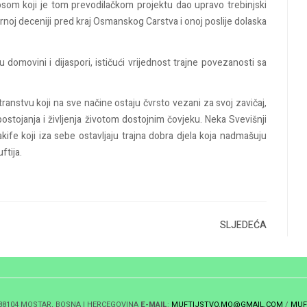
som koji je tom prevodilačkom projektu dao upravo trebinjski
rnoj deceniji pred kraj Osmanskog Carstva i onoj poslije dolaska
 domovini i dijaspori, ističući vrijednost trajne povezanosti sa
transtvu koji na sve načine ostaju čvrsto vezani za svoj zavičaj,
 postojanja i življenja životom dostojnim čovjeku. Neka Svevišnji
e koji iza sebe ostavljaju trajna dobra djela koja nadmašuju
ftija.
SLJEDEĆA
 88104 MOSTAR, BOSNA I HERCEGOVINA
E-MAIL
:
MUFTIJSTVO.MO@GMAIL.COM
/
MUF