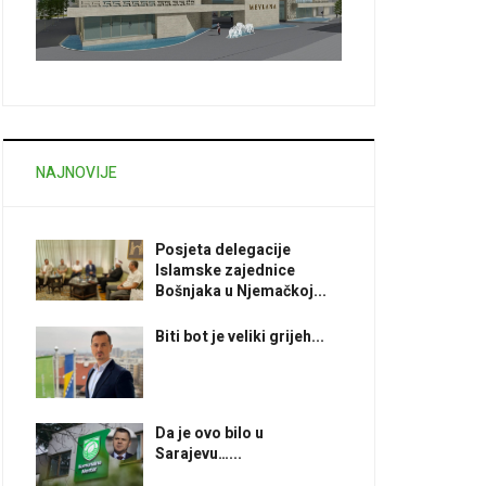
NAJNOVIJE
Posjeta delegacije
Islamske zajednice
Bošnjaka u Njemačkoj...
Biti bot je veliki grijeh...
Da je ovo bilo u
Sarajevu…...