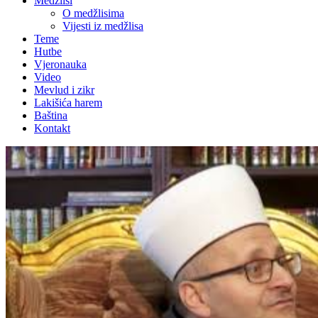
Medžlisi
O medžlisima
Vijesti iz medžlisa
Teme
Hutbe
Vjeronauka
Video
Mevlud i zikr
Lakišića harem
Baština
Kontakt