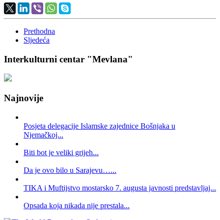
Prethodna
Sljedeća
Interkulturni centar "Mevlana"
Najnovije
Posjeta delegacije Islamske zajednice Bošnjaka u
Njemačkoj...
Biti bot je veliki grijeh...
Da je ovo bilo u Sarajevu…...
TIKA i Muftijstvo mostarsko 7. augusta javnosti predstavljaj...
Opsada koja nikada nije prestala...