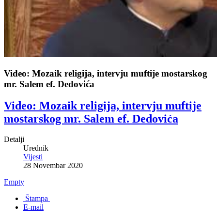
Video: Mozaik religija, intervju muftije mostarskog
mr. Salem ef. Dedovića
Video: Mozaik religija, intervju muftije
mostarskog mr. Salem ef. Dedovića
Detalji
Urednik
Vijesti
28 Novembar 2020
Empty
Štampa
E-mail