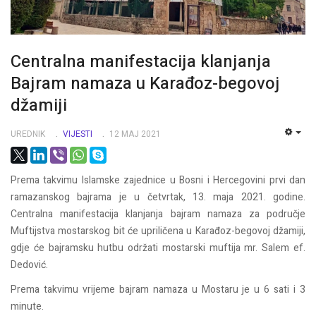
Centralna manifestacija klanjanja
Bajram namaza u Karađoz-begovoj
džamiji
UREDNIK
VIJESTI
12 MAJ 2021
EMP
Prema takvimu Islamske zajednice u Bosni i Hercegovini prvi dan
ramazanskog bajrama je u četvrtak, 13. maja 2021. godine.
Centralna manifestacija klanjanja bajram namaza za područje
Muftijstva mostarskog bit će upriličena u Karađoz-begovoj džamiji,
gdje će bajramsku hutbu održati mostarski muftija mr. Salem ef.
Dedović.
Prema takvimu vrijeme bajram namaza u Mostaru je u 6 sati i 3
minute.