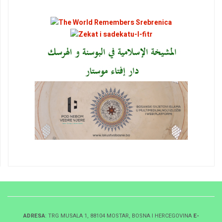
ADRESA
: TRG MUSALA 1, 88104 MOSTAR, BOSNA I HERCEGOVINA
E-