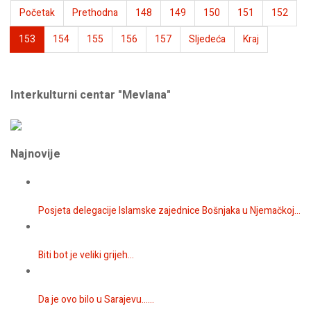
Početak
Prethodna
148
149
150
151
152
153
154
155
156
157
Sljedeća
Kraj
Interkulturni centar "Mevlana"
Najnovije
Posjeta delegacije Islamske zajednice Bošnjaka u Njemačkoj...
Biti bot je veliki grijeh...
Da je ovo bilo u Sarajevu…...