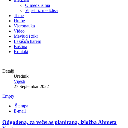
Medžlisi
O medžlisima
Vijesti iz medžlisa
Teme
Hutbe
Vjeronauka
Video
Mevlud i zikr
Lakišića harem
Baština
Kontakt
Detalji
Urednik
Vijesti
27 Septembar 2022
Empty
Štampa
E-mail
Odgođena, za večeras planirana, izložba Ahmeta