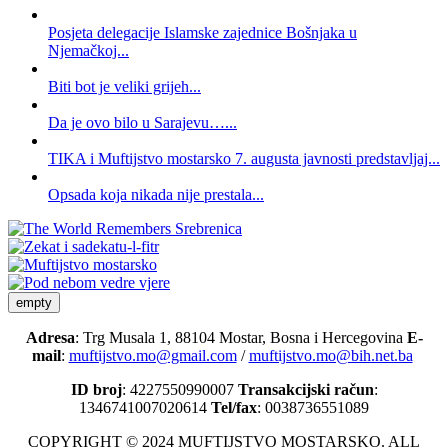
Posjeta delegacije Islamske zajednice Bošnjaka u
Njemačkoj...
Biti bot je veliki grijeh...
Da je ovo bilo u Sarajevu…...
TIKA i Muftijstvo mostarsko 7. augusta javnosti predstavljaj...
Opsada koja nikada nije prestala...
empty
Adresa
: Trg Musala 1, 88104 Mostar, Bosna i Hercegovina
E-
mail
:
muftijstvo.mo@gmail.com
/
muftijstvo.mo@bih.net.ba
ID broj
: 4227550990007
Transakcijski račun
:
1346741007020614
Tel/fax
: 0038736551089
COPYRIGHT © 2024 MUFTIJSTVO MOSTARSKO. ALL