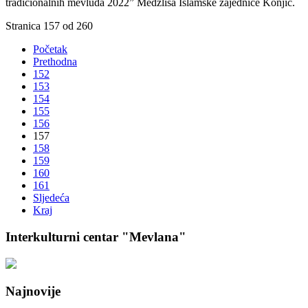
tradicionalnih mevluda 2022” Medžlisa Islamske zajednice Konjic.
Stranica 157 od 260
Početak
Prethodna
152
153
154
155
156
157
158
159
160
161
Sljedeća
Kraj
Interkulturni centar "Mevlana"
Najnovije