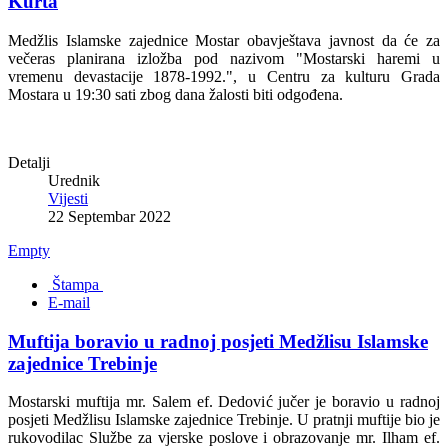
Kurta
Medžlis Islamske zajednice Mostar obavještava javnost da će za
večeras planirana izložba pod nazivom "Mostarski haremi u
vremenu devastacije 1878-1992.", u Centru za kulturu Grada
Mostara u 19:30 sati zbog dana žalosti biti odgođena.
Detalji
Urednik
Vijesti
22 Septembar 2022
Empty
Štampa
E-mail
Muftija boravio u radnoj posjeti Medžlisu Islamske
zajednice Trebinje
Mostarski muftija mr. Salem ef. Dedović jučer je boravio u radnoj
posjeti Medžlisu Islamske zajednice Trebinje. U pratnji muftije bio je
rukovodilac Službe za vjerske poslove i obrazovanje mr. Ilham ef.