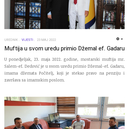
UREDNIK
VIJESTI
23 MAJ 2022
EMP
Muftija u svom uredu primio Džemal ef. Gadaru
U ponedjeljak, 23. maja 2022. godine, mostarski muftija mr.
Salem-ef. Dedović je u svom uredu primio Džemal-ef. Gadaru,
imama džemata Počitelj, koji je stekao pravo na penziju i
završava sa imamskim poslom.