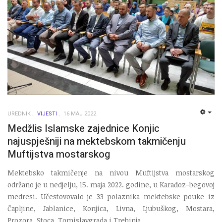
UREDNIK
VIJESTI
16 MAJ 2022
EMP
Medžlis Islamske zajednice Konjic
najuspješniji na mektebskom takmičenju
Muftijstva mostarskog
Mektebsko takmičenje na nivou Muftijstva mostarskog
održano je u nedjelju, 15. maja 2022. godine, u Karađoz-begovoj
medresi. Učestovovalo je 33 polaznika mektebske pouke iz
Čapljine, Jablanice, Konjica, Livna, Ljubuškog, Mostara,
Prozora, Stoca, Tomislavgrada i Trebinja.