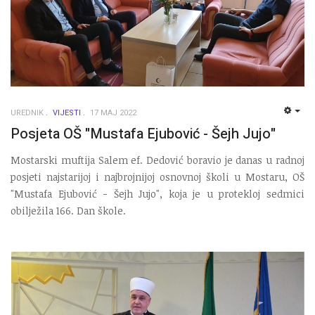
UREDNIK
VIJESTI
17 MAJ 2022
EMP
Posjeta OŠ "Mustafa Ejubović - Šejh Jujo"
Mostarski muftija Salem ef. Dedović boravio je danas u radnoj
posjeti najstarijoj i najbrojnijoj osnovnoj školi u Mostaru, OŠ
"Mustafa Ejubović - Šejh Jujo", koja je u protekloj sedmici
obilježila 166. Dan škole.