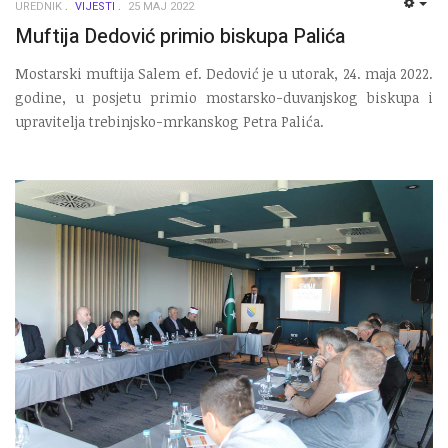
UREDNIK
VIJESTI
25 MAJ 2022
EMP
Muftija Dedović primio biskupa Palića
Mostarski muftija Salem ef. Dedović je u utorak, 24. maja 2022.
godine, u posjetu primio mostarsko-duvanjskog biskupa i
upravitelja trebinjsko-mrkanskog Petra Palića.