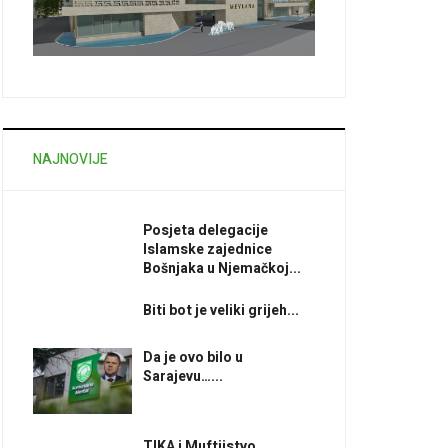
NAJNOVIJE
Posjeta delegacije
Islamske zajednice
Bošnjaka u Njemačkoj...
Biti bot je veliki grijeh...
Da je ovo bilo u
Sarajevu…...
TIKA i Muftijstvo