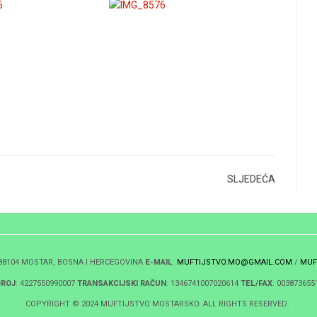
SLJEDEĆA
 88104 MOSTAR, BOSNA I HERCEGOVINA
E-MAIL
:
MUFTIJSTVO.MO@GMAIL.COM
/
MUF
BROJ
: 4227550990007
TRANSAKCIJSKI RAČUN
: 1346741007020614
TEL/FAX
: 003873655
COPYRIGHT © 2024 MUFTIJSTVO MOSTARSKO. ALL RIGHTS RESERVED.