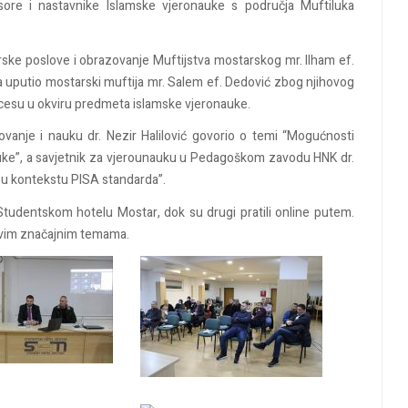
sore i nastavnike Islamske vjeronauke s područja Muftiluka
ke poslove i obrazovanje Muftijstva mostarskog mr. Ilham ef.
ima uputio mostarski muftija mr. Salem ef. Dedović zbog njihovog
esu u okviru predmeta islamske vjeronauke.
vanje i nauku dr. Nezir Halilović govorio o temi “Mogućnosti
nauke”, a savjetnik za vjerounauku u Pedagoškom zavodu HNK dr.
u kontekstu PISA standarda”.
 Studentskom hotelu Mostar, dok su drugi pratili online putem.
o ovim značajnim temama.