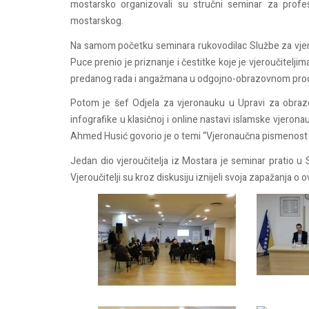
mostarsko organizovali su stručni seminar za profe
mostarskog.
Na samom početku seminara rukovodilac Službe za vjers
Puce prenio je priznanje i čestitke koje je vjeroučitelj
predanog rada i angažmana u odgojno-obrazovnom proc
Potom je šef Odjela za vjeronauku u Upravi za obrazo
infografike u klasičnoj i online nastavi islamske vjero
Ahmed Husić govorio je o temi “Vjeronaučna pismenost 
Jedan dio vjeroučitelja iz Mostara je seminar pratio u
Vjeroučitelji su kroz diskusiju iznijeli svoja zapažanja 