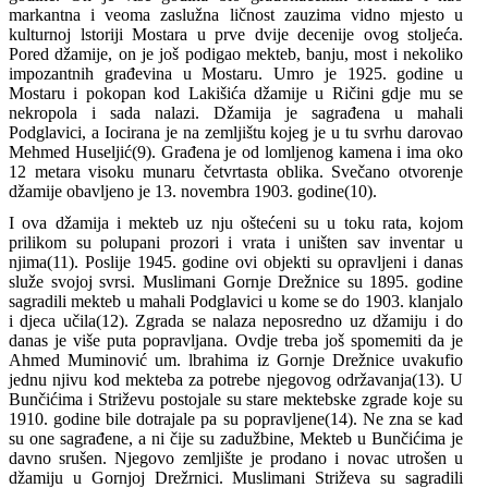
markantna i veoma zaslužna ličnost zauzima vidno mjesto u
kulturnoj lstoriji Mostara u prve dvije decenije ovog stoljeća.
Pored džamije, on je još podigao mekteb, banju, most i nekoliko
impozantnih građevina u Mostaru. Umro je 1925. godine u
Mostaru i pokopan kod Lakišića džamije u Ričini gdje mu se
nekropola i sada nalazi. Džamija je sagrađena u mahali
Podglavici, a Iocirana je na zemljištu kojeg je u tu svrhu darovao
Mehmed Huseljić(9). Građena je od lomljenog kamena i ima oko
12 metara visoku munaru četvrtasta oblika. Svečano otvorenje
džamije obavljeno je 13. novembra 1903. godine(10).
I ova džamija i mekteb uz nju oštećeni su u toku rata, kojom
prilikom su polupani prozori i vrata i uništen sav inventar u
njima(11). Poslije 1945. godine ovi objekti su opravljeni i danas
služe svojoj svrsi. Muslimani Gornje Drežnice su 1895. godine
sagradili mekteb u mahali Podglavici u kome se do 1903. klanjalo
i djeca učila(12). Zgrada se nalaza neposredno uz džamiju i do
danas je više puta popravljana. Ovdje treba još spomemiti da je
Ahmed Muminović um. lbrahima iz Gornje Drežnice uvakufio
jednu njivu kod mekteba za potrebe njegovog održavanja(13). U
Bunčićima i Striževu postojale su stare mektebske zgrade koje su
1910. godine bile dotrajale pa su popravljene(14). Ne zna se kad
su one sagrađene, a ni čije su zadužbine, Mekteb u Bunčićima je
davno srušen. Njegovo zemljište je prodano i novac utrošen u
džamiju u Gornjoj Drežrnici. Muslimani Striževa su sagradili