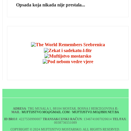
Opsada koja nikada nije prestala...
ADRESA
: TRG MUSALA 1, 88104 MOSTAR, BOSNA I HERCEGOVINA
E-
MAIL
:
MUFTIJSTVO.MO@GMAIL.COM
/
MUFTIJSTVO.MO@BIH.NET.BA
ID BROJ
: 4227550990007
TRANSAKCIJSKI RAČUN
: 1346741007020614
TEL/FAX
:
0038736551089
COPYRIGHT © 2024 MUFTIJSTVO MOSTARSKO. ALL RIGHTS RESERVED.