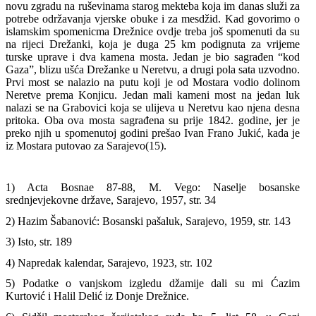
novu zgradu na ruševinama starog mekteba koja im danas služi za
potrebe održavanja vjerske obuke i za mesdžid. Kad govorimo o
islamskim spomenicma Drežnice ovdje treba još spomenuti da su
na rijeci Drežanki, koja je duga 25 km podignuta za vrijeme
turske uprave i dva kamena mosta. Jedan je bio sagrađen “kod
Gaza”, blizu ušća Drežanke u Neretvu, a drugi pola sata uzvodno.
Prvi most se nalazio na putu koji je od Mostara vodio dolinom
Neretve prema Konjicu. Jedan mali kameni most na jedan luk
nalazi se na Grabovici koja se ulijeva u Neretvu kao njena desna
pritoka. Oba ova mosta sagrađena su prije 1842. godine, jer je
preko njih u spomenutoj godini prešao Ivan Frano Jukić, kada je
iz Mostara putovao za Sarajevo(15).
1) Acta Bosnae 87-88, M. Vego: Naselje bosanske
srednjevjekovne države, Sarajevo, 1957, str. 34
2) Hazim Šabanović: Bosanski pašaluk, Sarajevo, 1959, str. 143
3) Isto, str. 189
4) Napredak kalendar, Sarajevo, 1923, str. 102
5) Podatke o vanjskom izgledu džamije dali su mi Ćazim
Kurtović i Halil Delić iz Donje Drežnice.