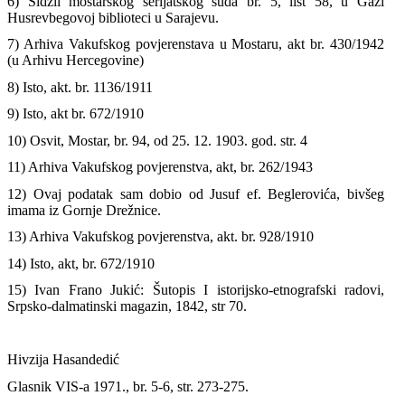
6) Sidžil mostarskog šerijatskog suda br. 5, list 58, u Gazi
Husrevbegovoj biblioteci u Sarajevu.
7) Arhiva Vakufskog povjerenstava u Mostaru, akt br. 430/1942
(u Arhivu Hercegovine)
8) Isto, akt. br. 1136/1911
9) Isto, akt br. 672/1910
10) Osvit, Mostar, br. 94, od 25. 12. 1903. god. str. 4
11) Arhiva Vakufskog povjerenstva, akt, br. 262/1943
12) Ovaj podatak sam dobio od Jusuf ef. Beglerovića, bivšeg
imama iz Gornje Drežnice.
13) Arhiva Vakufskog povjerenstva, akt. br. 928/1910
14) Isto, akt, br. 672/1910
15) Ivan Frano Jukić: Šutopis I istorijsko-etnografski radovi,
Srpsko-dalmatinski magazin, 1842, str 70.
Hivzija Hasandedić
Glasnik VIS-a 1971., br. 5-6, str. 273-275.