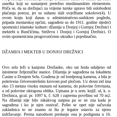
zaselka koji su nastanjeni pretežno muslimanskim elementom.
Priča se, da su drežnjaci za vrijeme turske uprave bili oslobođeni
plaćanja poreza, jer su sultanu slali uvježbane sokolove(4). U
ovom kraju koji danas u administrativno-sudskom pogledu,
pripada mostarskoj općini, sagrađeni su do 1911. godine sljedeći
spomenici islamske kulture: džamija u Donjoj i Gornjoj Drežnici i
mektebi u Bunčićima, Striževu i Donjoj i Gornjoj Drežnici. O
ovim spomenicima progovorićemo ukratko i pojedinačno.
DŽAMIJA I MEKTEB U DONJOJ DREŽNICI
Ovo selo leži u kanjonu Drežanke, oko sat hoda udaljeno od
istoimene željezničke stanice. Džamija je sagrađena na lokalitetu
Ćasine u Donjem Selu. Građena je od lomljenog kamena, a bila je
pokrivena četverostrešnim krovom pod pločom. Uz desni zid ima
oko 15 metara visoku munaru od kamena, do polovine četvrtasta,
a od polovine oktogona oblika. Upisana je u zem. knjiž. ul, k. o.
Drežnica, gr.ul. pr. 1097 k, č. 628 i zaprema površinu od 70 m2.
Na džamiji nije bilo nikakvog natpisa pa se ne zna kada je
sagrađena i ko je njen osnivač. Pošto se opet nije sačuvala
zakladnica to ne znamo ni šta je legator ostavio za njeno
izdržavanje. Prema narodnom predanju ona je podignuta u 16.