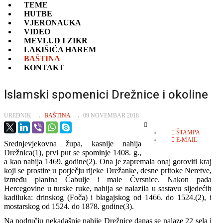
TEME
HUTBE
VJERONAUKA
VIDEO
MEVLUD I ZIKR
LAKIŠIĆA HAREM
BAŠTINA
KONTAKT
lslamski spomenici Drežnice i okoline
UREDNIK
BAŠTINA
09 NOVEMBAR 2018
EMPTY
ŠTAMPA
E-MAIL
Srednjevjekovna župa, kasnije nahija
Drežnica(1), prvi put se spominje 1408. g.,
a kao nahija 1469. godine(2). Ona je zapremala onaj goroviti kraj
koji se prostire u porječju rijeke Drežanke, desne pritoke Neretve,
između planina Čabulje i male Čvrsnice. Nakon pada
Hercegovine u turske ruke, nahija se nalazila u sastavu sljedećih
kadiluka: drinskog (Foča) i blagajskog od 1466. do 1524.(2), i
mostarskog od 1524. do 1878. godine(3).
Na području nekadašnje nahije Drežnice danas se nalaze 22 sela i