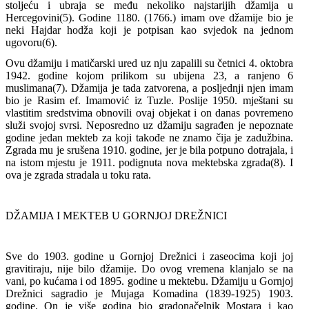
stoljeću i ubraja se među nekoliko najstarijih džamija u
Hercegovini(5). Godine 1180. (1766.) imam ove džamije bio je
neki Hajdar hodža koji je potpisan kao svjedok na jednom
ugovoru(6).
Ovu džamiju i matičarski ured uz nju zapalili su četnici 4. oktobra
1942. godine kojom prilikom su ubijena 23, a ranjeno 6
muslimana(7). Džamija je tada zatvorena, a posljednji njen imam
bio je Rasim ef. Imamović iz Tuzle. Poslije 1950. mještani su
vlastitim sredstvima obnovili ovaj objekat i on danas povremeno
služi svojoj svrsi. Neposredno uz džamiju sagrađen je nepoznate
godine jedan mekteb za koji takođe ne znamo čija je zadužbina.
Zgrada mu je srušena 1910. godine, jer je bila potpuno dotrajala, i
na istom mjestu je 1911. podignuta nova mektebska zgrada(8). I
ova je zgrada stradala u toku rata.
DŽAMIJA I MEKTEB U GORNJOJ DREŽNICI
Sve do 1903. godine u Gornjoj Drežnici i zaseocima koji joj
gravitiraju, nije bilo džamije. Do ovog vremena klanjalo se na
vani, po kućama i od 1895. godine u mektebu. Džamiju u Gornjoj
Drežnici sagradio je Mujaga Komadina (1839-1925) 1903.
godine. On je više godina bio gradonačelnik Mostara i kao