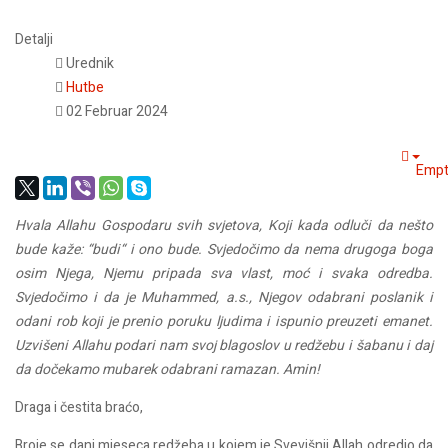
Detalji
Urednik
Hutbe
02 Februar 2024
Empt
Hvala Allahu Gospodaru svih svjetova, Koji kada odluči da nešto
bude kaže: “budi“ i ono bude. Svjedočimo da nema drugoga boga
osim Njega, Njemu pripada sva vlast, moć i svaka odredba.
Svjedočimo i da je Muhammed, a.s., Njegov odabrani poslanik i
odani rob koji je prenio poruku ljudima i ispunio preuzeti emanet.
Uzvišeni Allahu podari nam svoj blagoslov u redžebu i šabanu i daj
da dočekamo mubarek odabrani ramazan. Amin!
Draga i čestita braćo,
Broje se dani mjeseca redžeba u kojem je Svevišnji Allah odredio da