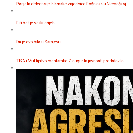
Posjeta delegacije Islamske zajednice Bošnjaka u Njemačkoj...
Biti bot je veliki grijeh...
Da je ovo bilo u Sarajevu…...
TIKA i Muftijstvo mostarsko 7. augusta javnosti predstavljaj...