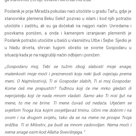
Poslanik je prije Miradža pokušao naći utočište u gradu Taifu, gdje je
stanovnike plemena Beku Sekif pozvao u islam i kod njih potražio
utočište i zaštitu, ali su ga dočekali na najgori način. Uvredama i
psovkama ponižen, a onda i kamenjem izranjavan plemeniti je
Poslanik potražio utočište u bašči u vlasništvu Utbe i Šejbe. Sjedio je
u hladu drveta, shrvan tugom obratio se svome Gospodaru u
situaciji kada je na najgrublji način odbijen i ponižen.
„
Gospodaru moj, Tebi se tužim zbog slabosti moje snage,
malenkosti moje moći i prezrenosti koju neki ljudi osjećaju prema
meni. O Najmilostiviji, Ti si Gospodar slabih, Ti si moj Gospodar.
Kome ćeš me prepustiti? Tuđincu koji će me mrko gledati ili
neprijatelju koji će nada mnom vladati. Samo ako Ti nisi ljut na
mene, to me ne brine. Ti mene čuvaš od nedaća. Utječem se
svjetlom Tvoga lica kojim osvjetljavaš tminu. Učini me dobrim i na
ovom i na drugom svijetu, tako da se na mene ne prospe Tvoja
srdžba. Ti si Milostiv, pa budi sa mnom zadovoljan. Nema moći i
nema snage osim kod Allaha Svevišnjega.“