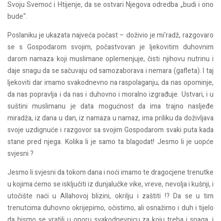
Svoju Svemoć i Htijenje, da se ostvari Njegova odredba „budi i ono
bude“.
Poslaniku je ukazata najveća počast – doživio je mi'radž, razgovaro
se s Gospodarom svojim, počastvovan je ljekovitim duhovnim
darom namaza koji muslimane oplemenjuje, čisti njihovu nutrinu i
daje snagu da se sačuvaju od samozaborava i nemara (gafleta). I taj
ljekoviti dar imamo svakodnevno na raspolaganju, da nas opominje,
da nas popravlja i da nas i duhovno i moralno izgrađuje. Ustvari, i u
suštini muslimanu je data mogućnost da ima trajno nasljeđe
miradža, iz dana u dan, iz namaza u namaz, ima priliku da doživljava
svoje uzdignuće i razgovor sa svojim Gospodarom svaki puta kada
stane pred njega. Kolika li je samo ta blagodat! Jesmo li je uopće
svjesni ?
Jesmo li svjesni da tokom dana i noći imamo te dragocjene trenutke
u kojima ćemo se isključiti iz dunjalučke vike, vreve, nevolja i kušnji, i
utočište naći u Allahovoj blizini, okrilju i zaštiti !? Da se u tim
trenutcima duhovno okrijepimo, očistimo, ali osnažimo i duh i tijelo
da bismo se vratili u oporu svakodnevnicu za koju treba i snaga, i