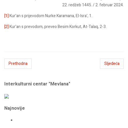
22. redžeb 1445. / 2. februar 2024.
[1]
Kur'an s prijevodom Nurke Karamana, El-Isra', 1.
[2]
Kur'an s prevodom, preveo Besim Korkut, At-Talaq, 2-3.
Prethodna
Sljedeća
Interkulturni centar "Mevlana"
Najnovije