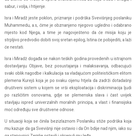
sabur, i volja, i htijenje.
Isra i Miradž jeste poklon, priznanje i podrška Svevišnjeg poslaniku
Muhammedu, a.s, čime je obznanjeno njegovo ugledno i odabrano
mjesto kod Njega, a time je nagovješteno da će misija koju je
strpljivo predvodio dobiti svoj sretan epilog; Istina će pobijediti, a laži
će nestati.
Isra i Miradž događa se nakon teških godina provedenih u istrajnom
dostavljanju Objave, bez posustajanja i malaksavanja, odbacujući
svaki oblik nagodbe i kalkulacija sa vladajućom politeističkom elitom
plemena Kurejš koja je po svaku cijenu htjela da zadrži dotadašnji
društveni sistem u kojem se vrši eksploatacija i diskriminacija ljudi
po različitim osnovama, gdje se plemenska slava i čast uvijek
stavljaju ispred univerzalnih moralnih principa, a vlast i finansijska
moć određuju sve društvene odnose.
U situaciji koja se činila bezizlaznom Poslaniku stiže podrška koja
mu kazuje da ga Svevišnji nije ostavio i da On bdije nad njim, iako su
ga stanovnici Zemlje ostavili i okrenuli mu leđa.