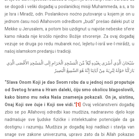
se dogodi i veliki događaj u poslaničkoj misiji Muhammeda, a.s, a to
je Isra i Miradž, odn. Poslanikovo noćno putovanje u kojem je on u
jednom času noći Allahovom odredbom „budi“ prešao daleki put iz
Mekke u Jerusalem, a potom bio uzdignut u najviše nebeske sfere
kamo nikada nije kročilo nijedno Božije stvorenje. Za ovaj događaj
vezuje se druga po redu mubarek noć, lejletu-l-isrā we-l-mirādž, u
našoj islamskom predanju i tradiciji.
سُبْحَانَ الَّذِي أَسْرَى بِعَبْدِهِ لَيْلاً مِّنَ الْمَسْجِدِ الْحَرَامِ إِلَى الْمَسْجِدِ الأَقْصَى الَّذِي
بَارَكْنَا حَوْلَهُ لِنُرِيَهُ مِنْ آيَاتِنَا إِنَّهُ هُوَ السَّمِيعُ الْبَصِيرُ
“Slava Onom Koji je dao Svom robu da u jednoj noći proputuje
od Svetog hrama u Hram daleki, čiju smo okolicu blagoslovili,
kako bismo mu neka Naša znamenja pokazali. On je, uistinu,
Onaj Koji sve čuje i Koji sve vidi.“
[1]
Ovaj veličanstveni događaj
zbio se po Allahovoj odredbi kao mudžiza, nadnaravno djelo koje
nadmašuje sve ljudske fizičke i intelektualne potencijale da ga
dostignu i razumiju. Mudžiza je događaj koji nadilazi i stavlja van
snage sve zakone univerzuma, upravo zato da bi Allah pokazao