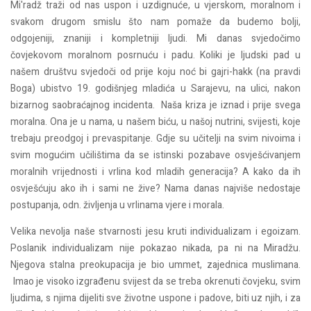
Mi'radž traži od nas uspon i uzdignuće, u vjerskom, moralnom i
svakom drugom smislu što nam pomaže da budemo bolji,
odgojeniji, znaniji i kompletniji ljudi. Mi danas svjedočimo
čovjekovom moralnom posrnuću i padu. Koliki je ljudski pad u
našem društvu svjedoči od prije koju noć bi gajri-hakk (na pravdi
Boga) ubistvo 19. godišnjeg mladića u Sarajevu, na ulici, nakon
bizarnog saobraćajnog incidenta. Naša kriza je iznad i prije svega
moralna. Ona je u nama, u našem biću, u našoj nutrini, svijesti, koje
trebaju preodgoj i prevaspitanje. Gdje su učitelji na svim nivoima i
svim mogućim učilištima da se istinski pozabave osvješćivanjem
moralnih vrijednosti i vrlina kod mladih generacija? A kako da ih
osvješćuju ako ih i sami ne žive? Nama danas najviše nedostaje
postupanja, odn. življenja u vrlinama vjere i morala.
Velika nevolja naše stvarnosti jesu kruti individualizam i egoizam.
Poslanik individualizam nije pokazao nikada, pa ni na Miradžu.
Njegova stalna preokupacija je bio ummet, zajednica muslimana.
Imao je visoko izgrađenu svijest da se treba okrenuti čovjeku, svim
ljudima, s njima dijeliti sve životne uspone i padove, biti uz njih, i za