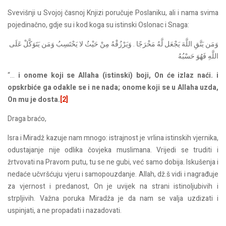
Svevišnji u Svojoj časnoj Knjizi poručuje Poslaniku, ali i nama svima
pojedinačno, gdje su i kod koga su istinski Oslonac i Snaga:
وَمَن يَتَّقِ اللَّهَ يَجْعَل لَّهُ مَخْرَجًا . وَيَرْزُقْهُ مِنْ حَيْثُ لا يَحْتَسِبُ وَمَن يَتَوَكَّلْ عَلَى
اللَّهِ فَهُوَ حَسْبُهُ
“…
i onome koji se Allaha (istinski) boji, On će izlaz naći. i
opskrbiće ga odakle se i ne nada; onome koji se u Allaha uzda,
On mu je dosta.
[2]
Draga braćo,
Isra i Miradž kazuje nam mnogo: istrajnost je vrlina istinskih vjernika,
odustajanje nije odlika čovjeka muslimana. Vrijedi se truditi i
žrtvovati na Pravom putu, tu se ne gubi, već samo dobija. Iskušenja i
nedaće učvršćuju vjeru i samopouzdanje. Allah, dž.š vidi i nagrađuje
za vjernost i predanost, On je uvijek na strani istinoljubivih i
strpljivih. Važna poruka Miradža je da nam se valja uzdizati i
uspinjati, a ne propadati i nazadovati.