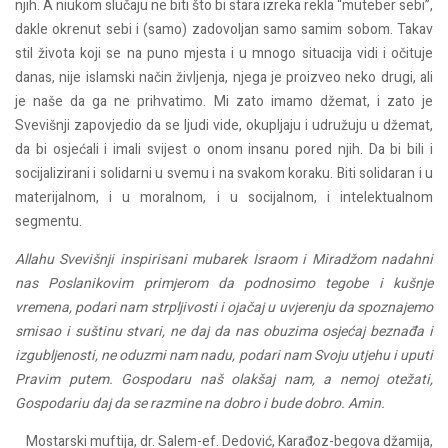
njih. A niukom slučaju ne biti što bi stara izreka rekla “muteber sebi”,
dakle okrenut sebi i (samo) zadovoljan samo samim sobom. Takav
stil života koji se na puno mjesta i u mnogo situacija vidi i očituje
danas, nije islamski način življenja, njega je proizveo neko drugi, ali
je naše da ga ne prihvatimo. Mi zato imamo džemat, i zato je
Svevišnji zapovjedio da se ljudi vide, okupljaju i udružuju u džemat,
da bi osjećali i imali svijest o onom insanu pored njih. Da bi bili i
socijalizirani i solidarni u svemu i na svakom koraku. Biti solidaran i u
materijalnom, i u moralnom, i u socijalnom, i intelektualnom
segmentu.
Allahu Svevišnji inspirisani mubarek Israom i Miradžom nadahni
nas Poslanikovim primjerom da podnosimo tegobe i kušnje
vremena, podari nam strpljivosti i ojačaj u uvjerenju da spoznajemo
smisao i suštinu stvari, ne daj da nas obuzima osjećaj beznađa i
izgubljenosti, ne oduzmi nam nadu, podari nam Svoju utjehu i uputi
Pravim putem. Gospodaru naš olakšaj nam, a nemoj otežati,
Gospodariu daj da se razmine na dobro i bude dobro. Amin.
Mostarski muftija, dr. Salem-ef. Dedović, Karađoz-begova džamija,