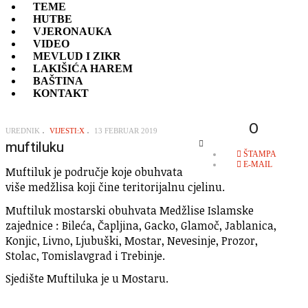
TEME
HUTBE
VJERONAUKA
VIDEO
MEVLUD I ZIKR
LAKIŠIĆA HAREM
BAŠTINA
KONTAKT
O
UREDNIK
VIJESTI:X
13 FEBRUAR 2019
muftiluku
EMPTY
ŠTAMPA
E-MAIL
Muftiluk je područje koje obuhvata
više medžlisa koji čine teritorijalnu cjelinu.
Muftiluk mostarski obuhvata Medžlise Islamske
zajednice : Bileća, Čapljina, Gacko, Glamoč, Jablanica,
Konjic, Livno, Ljubuški, Mostar, Nevesinje, Prozor,
Stolac, Tomislavgrad i Trebinje.
Sjedište Muftiluka je u Mostaru.