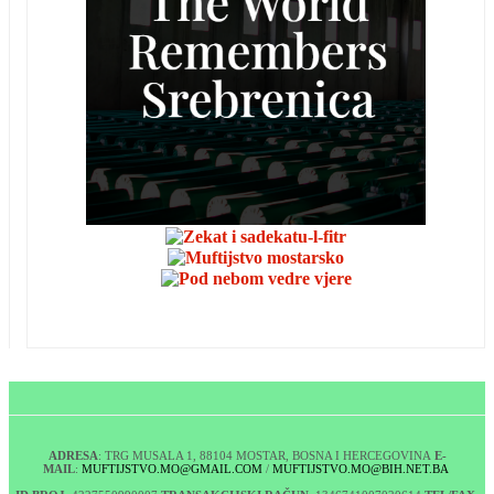
ADRESA
: TRG MUSALA 1, 88104 MOSTAR, BOSNA I HERCEGOVINA
E-
MAIL
:
MUFTIJSTVO.MO@GMAIL.COM
/
MUFTIJSTVO.MO@BIH.NET.BA