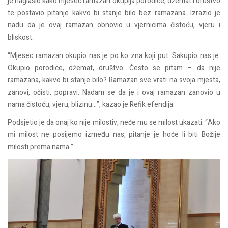
je naglasio kako mjesec ramazan okuplja porodice, džemat i društvo
te postavio pitanje kakvo bi stanje bilo bez ramazana. Izrazio je
nadu da je ovaj ramazan obnovio u vjernicima čistoću, vjeru i
bliskost.
“Mjesec ramazan okupio nas je po ko zna koji put. Sakupio nas je.
Okupio porodice, džemat, društvo. Često se pitam – da nije
ramazana, kakvo bi stanje bilo? Ramazan sve vrati na svoja mjesta,
zanovi, očisti, popravi. Nadam se da je i ovaj ramazan zanovio u
nama čistoću, vjeru, blizinu…”, kazao je Refik efendija.
Podsjetio je da onaj ko nije milostiv, neće mu se milost ukazati: “Ako
mi milost ne posijemo između nas, pitanje je hoće li biti Božije
milosti prema nama.”