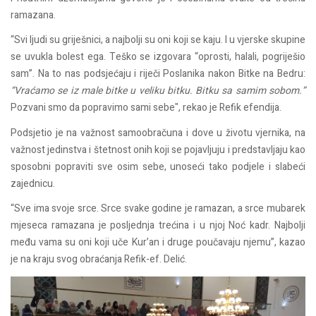
ramazana.
“Svi ljudi su griješnici, a najbolji su oni koji se kaju. I u vjerske skupine
se uvukla bolest ega. Teško se izgovara “oprosti, halali, pogriješio
sam”. Na to nas podsjećaju i riječi Poslanika nakon Bitke na Bedru:
“Vraćamo se iz male bitke u veliku bitku. Bitku sa samim sobom.”
Pozvani smo da popravimo sami sebe", rekao je Refik efendija.
Podsjetio je na važnost samoobračuna i dove u životu vjernika, na
važnost jedinstva i štetnost onih koji se pojavljuju i predstavljaju kao
sposobni popraviti sve osim sebe, unoseći tako podjele i slabeći
zajednicu.
“Sve ima svoje srce. Srce svake godine je ramazan, a srce mubarek
mjeseca ramazana je posljednja trećina i u njoj Noć kadr. Najbolji
među vama su oni koji uče Kur’an i druge poučavaju njemu”, kazao
je na kraju svog obraćanja Refik-ef. Delić.