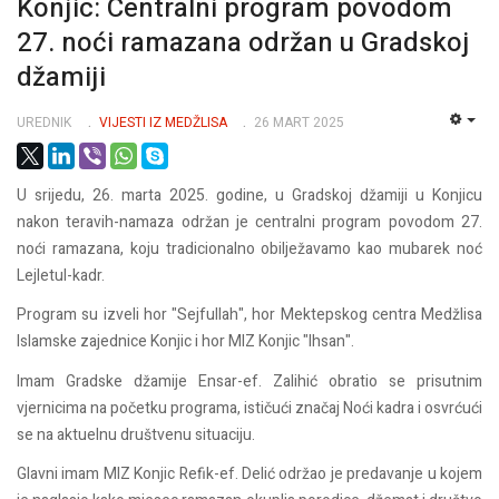
Konjic: Centralni program povodom
27. noći ramazana održan u Gradskoj
džamiji
UREDNIK
VIJESTI IZ MEDŽLISA
26 MART 2025
EMP
U srijedu, 26. marta 2025. godine, u Gradskoj džamiji u Konjicu
nakon teravih-namaza održan je centralni program povodom 27.
noći ramazana, koju tradicionalno obilježavamo kao mubarek noć
Lejletul-kadr.
Program su izveli hor "Sejfullah", hor Mektepskog centra Medžlisa
Islamske zajednice Konjic i hor MIZ Konjic "Ihsan".
Imam Gradske džamije Ensar-ef. Zalihić obratio se prisutnim
vjernicima na početku programa, ističući značaj Noći kadra i osvrćući
se na aktuelnu društvenu situaciju.
Glavni imam MIZ Konjic Refik-ef. Delić održao je predavanje u kojem