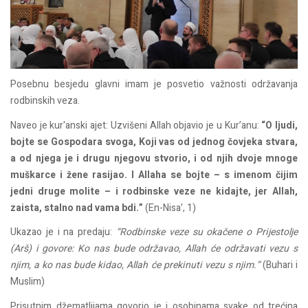
Posebnu besjedu glavni imam je posvetio važnosti održavanja
rodbinskih veza.
Naveo je kur'anski ajet: Uzvišeni Allah objavio je u Kur’anu:
“O ljudi,
bojte se Gospodara svoga, Koji vas od jednog čovjeka stvara,
a od njega je i drugu njegovu stvorio, i od njih dvoje mnoge
muškarce i žene rasijao. I Allaha se bojte – s imenom čijim
jedni druge molite – i rodbinske veze ne kidajte, jer Allah,
zaista, stalno nad vama bdi.”
(En-Nisa’, 1)
Ukazao je i na predaju:
“Rodbinske veze su okačene o Prijestolje
(Arš) i govore: Ko nas bude održavao, Allah će održavati vezu s
njim, a ko nas bude kidao, Allah će prekinuti vezu s njim.”
(Buhari i
Muslim)
Prisutnim džematlijama govorio je i osobinama svake od trećina