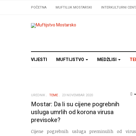
POČETNA
MUFTILUK MOSTARSKI
INTERKULTURNI CENT
VIJESTI
MUFTIJSTVO
MEDŽLISI
TE
UREDNIK
TEME
23 NOVEMBAR 2020
Mostar: Da li su cijene pogrebnih
usluga umrlih od korona virusa
previsoke?
Cijene pogrebnih usluga preminulih od virus