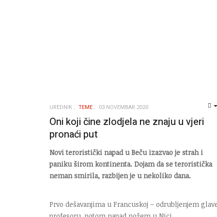
UREDNIK
TEME
03 NOVEMBAR 2020
Oni koji čine zlodjela ne znaju u vjeri
pronaći put
Novi teroristički napad u Beču izazvao je strah i
paniku širom kontinenta. Dojam da se teroristička
neman smirila, razbijen je u nekoliko dana.
Prvo dešavanjima u Francuskoj – odrubljenjem glav
profesoru, potom napad nožem u Nici.