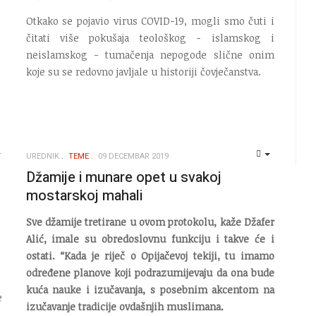
Otkako se pojavio virus COVID-19, mogli smo čuti i
čitati više pokušaja teološkog - islamskog i
neislamskog - tumačenja nepogode slične onim
koje su se redovno javljale u historiji čovječanstva.
UREDNIK
TEME
09 DECEMBAR 2019
EMPTY
EMPTY
Džamije i munare opet u svakoj
mostarskoj mahali
Sve džamije tretirane u ovom protokolu, kaže Džafer
Alić, imale su obredoslovnu funkciju i takve će i
ostati. “Kada je riječ o Opijačevoj tekiji, tu imamo
određene planove koji podrazumijevaju da ona bude
kuća nauke i izučavanja, s posebnim akcentom na
e
izučavanje tradicije ovdašnjih muslimana.