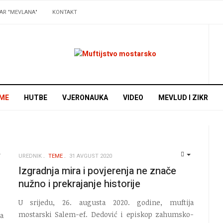
AR "MEVLANA"
KONTAKT
ME
HUTBE
VJERONAUKA
VIDEO
MEVLUD I ZIKR
UREDNIK
TEME
31 AVGUST 2020
EMPTY
EMPTY
Izgradnja mira i povjerenja ne znače
nužno i prekrajanje historije
U srijedu, 26. augusta 2020. godine, muftija
mostarski Salem-ef. Dedović i episkop zahumsko-
a