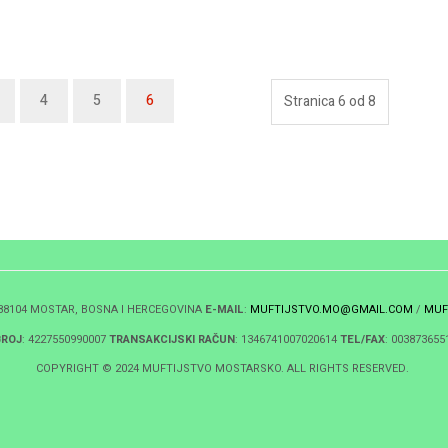
4
5
6
Stranica 6 od 8
 88104 MOSTAR, BOSNA I HERCEGOVINA
E-MAIL
:
MUFTIJSTVO.MO@GMAIL.COM
/
MUF
BROJ
: 4227550990007
TRANSAKCIJSKI RAČUN
: 1346741007020614
TEL/FAX
: 003873655
COPYRIGHT © 2024 MUFTIJSTVO MOSTARSKO. ALL RIGHTS RESERVED.