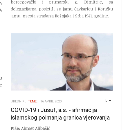
hercegovački i primorski g. Dimitrije, sa
,
delegacijama, posjetili su jamu Čavkaricu i Korićku
,
jamu, mjesta stradanja Bošnjaka i Srba 1941. godine.
EMPTY
u
e
UREDNIK
TEME
16 APRIL 2020
EMPTY
COVID-19 i Jusuf, a.s. - afirmacija
islamskog poimanja granica vjerovanja
Piše: Ahmet Alibašić