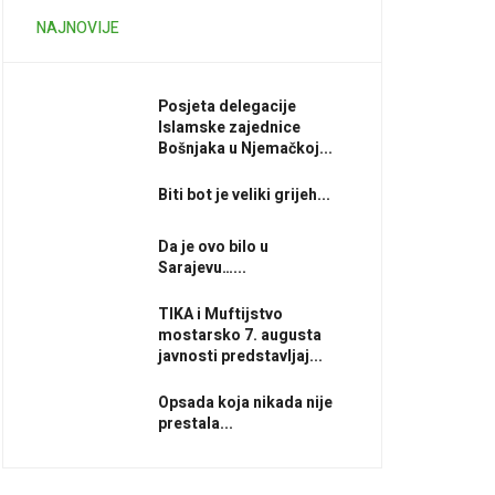
NAJNOVIJE
Posjeta delegacije
Islamske zajednice
Bošnjaka u Njemačkoj...
Biti bot je veliki grijeh...
Da je ovo bilo u
Sarajevu…...
TIKA i Muftijstvo
mostarsko 7. augusta
javnosti predstavljaj...
Opsada koja nikada nije
prestala...