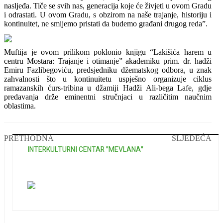
nasljeđa. Tiče se svih nas, generacija koje će živjeti u ovom Gradu
i odrastati. U ovom Gradu, s obzirom na naše trajanje, historiju i
kontinuitet, ne smijemo pristati da budemo građani drugog reda”.
Muftija je ovom prilikom poklonio knjigu “Lakišića harem u
centru Mostara: Trajanje i otimanje” akademiku prim. dr. hadži
Emiru Fazlibegoviću, predsjedniku džematskog odbora, u znak
zahvalnosti što u kontinuitetu uspješno organizuje ciklus
ramazanskih ćurs-tribina u džamiji Hadži Ali-bega Lafe, gdje
predavanja drže eminentni stručnjaci u različitim naučnim
oblastima.
PRETHODNA
SLJEDEĆA
INTERKULTURNI CENTAR "MEVLANA"