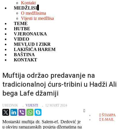
Kontakt
MEDŽLISI
O medžlisima
Vijesti iz medžlisa
TEME
HUTBE
VJERONAUKA
VIDEO
MEVLUD I ZIKR
LAKIŠIĆA HAREM
BAŠTINA
KONTAKT
Muftija održao predavanje na
tradicionalnoj ćurs-tribini u Hadži Ali
bega Lafe džamiji
UREDNIK
VIJESTI
12 MART 2024
EMPTY
ŠTAMPA
E-MAIL
Mostarski muftija dr. Salem-ef. Dedović je
u okviru ramazanskih posjeta džematima na