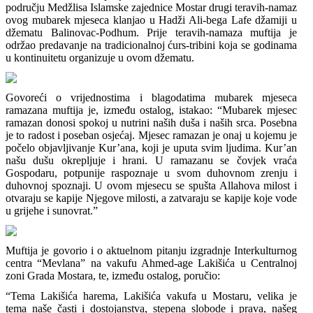
području Medžlisa Islamske zajednice Mostar drugi teravih-namaz
ovog mubarek mjeseca klanjao u Hadži Ali-bega Lafe džamiji u
džematu Balinovac-Podhum. Prije teravih-namaza muftija je
održao predavanje na tradicionalnoj ćurs-tribini koja se godinama
u kontinuitetu organizuje u ovom džematu.
Govoreći o vrijednostima i blagodatima mubarek mjeseca
ramazana muftija je, između ostalog, istakao: “Mubarek mjesec
ramazan donosi spokoj u nutrini naših duša i naših srca. Posebna
je to radost i poseban osjećaj. Mjesec ramazan je onaj u kojemu je
počelo objavljivanje Kur’ana, koji je uputa svim ljudima. Kur’an
našu dušu okrepljuje i hrani. U ramazanu se čovjek vraća
Gospodaru, potpunije raspoznaje u svom duhovnom zrenju i
duhovnoj spoznaji. U ovom mjesecu se spušta Allahova milost i
otvaraju se kapije Njegove milosti, a zatvaraju se kapije koje vode
u grijehe i sunovrat.”
Muftija je govorio i o aktuelnom pitanju izgradnje Interkulturnog
centra “Mevlana” na vakufu Ahmed-age Lakišića u Centralnoj
zoni Grada Mostara, te, između ostalog, poručio:
“Tema Lakišića harema, Lakišića vakufa u Mostaru, velika je
tema naše časti i dostojanstva, stepena slobode i prava, našeg