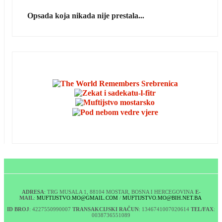
Opsada koja nikada nije prestala...
ADRESA
: TRG MUSALA 1, 88104 MOSTAR, BOSNA I HERCEGOVINA
E-
MAIL
:
MUFTIJSTVO.MO@GMAIL.COM
/
MUFTIJSTVO.MO@BIH.NET.BA
ID BROJ
: 4227550990007
TRANSAKCIJSKI RAČUN
: 1346741007020614
TEL/FAX
:
0038736551089