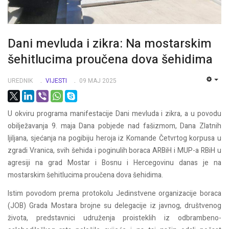
Dani mevluda i zikra: Na mostarskim
šehitlucima proučena dova šehidima
UREDNIK
VIJESTI
09 MAJ 2025
EMP
U okviru programa manifestacije Dani mevluda i zikra, a u povodu
obilježavanja 9. maja Dana pobjede nad fašizmom, Dana Zlatnih
ljiljana, sjećanja na pogibiju heroja iz Komande Četvrtog korpusa u
zgradi Vranica, svih šehida i poginulih boraca ARBiH i MUP-a RBiH u
agresiji na grad Mostar i Bosnu i Hercegovinu danas je na
mostarskim šehitlucima proučena dova šehidima.
Istim povodom prema protokolu Jedinstvene organizacije boraca
(JOB) Grada Mostara brojne su delegacije iz javnog, društvenog
života, predstavnici udruženja proisteklih iz odbrambeno-