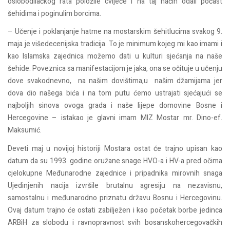
oslobodilačkog rata položile cvijeće i na taj način odali počast
šehidima i poginulim borcima.
– Učenje i poklanjanje hatme na mostarskim šehitlucima svakog 9.
maja je višedecenijska tradicija. To je minimum kojeg mi kao imami i
kao Islamska zajednica možemo dati u kulturi sjećanja na naše
šehide. Poveznica sa manifestacijom je jaka, ona se očituje u učenju
dove svakodnevno, na našim dovištima,u našim džamijama jer
dova dio našega bića i na tom putu ćemo ustrajati sjećajući se
najboljih sinova ovoga grada i naše lijepe domovine Bosne i
Hercegovine – istakao je glavni imam MIZ Mostar mr. Dino-ef.
Maksumić.
Deveti maj u novijoj historiji Mostara ostat će trajno upisan kao
datum da su 1993. godine oružane snage HVO-a i HV-a pred očima
cjelokupne Međunarodne zajednice i pripadnika mirovnih snaga
Ujedinjenih nacija izvršile brutalnu agresiju na nezavisnu,
samostalnu i međunarodno priznatu državu Bosnu i Hercegovinu.
Ovaj datum trajno će ostati zabilježen i kao početak borbe jedinca
ARBiH za slobodu i ravnopravnost svih bosanskohercegovačkih