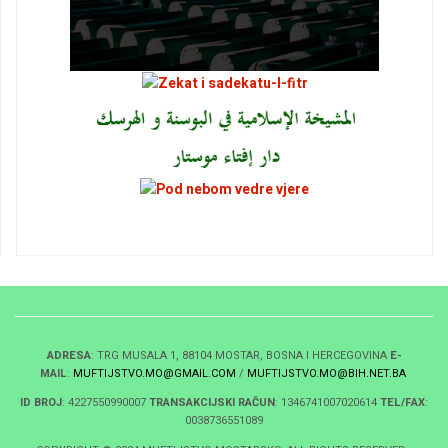
ADRESA
: TRG MUSALA 1, 88104 MOSTAR, BOSNA I HERCEGOVINA
E-
MAIL
:
MUFTIJSTVO.MO@GMAIL.COM
/
MUFTIJSTVO.MO@BIH.NET.BA
ID BROJ
: 4227550990007
TRANSAKCIJSKI RAČUN
: 1346741007020614
TEL/FAX
:
0038736551089