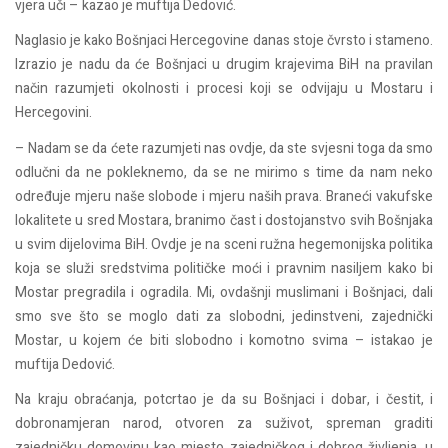
vjera uči – kazao je muftija Dedović.
Naglasio je kako Bošnjaci Hercegovine danas stoje čvrsto i stameno.
Izrazio je nadu da će Bošnjaci u drugim krajevima BiH na pravilan
način razumjeti okolnosti i procesi koji se odvijaju u Mostaru i
Hercegovini.
– Nadam se da ćete razumjeti nas ovdje, da ste svjesni toga da smo
odlučni da ne pokleknemo, da se ne mirimo s time da nam neko
određuje mjeru naše slobode i mjeru naših prava. Braneći vakufske
lokalitete u sred Mostara, branimo čast i dostojanstvo svih Bošnjaka
u svim dijelovima BiH. Ovdje je na sceni ružna hegemonijska politika
koja se služi sredstvima političke moći i pravnim nasiljem kako bi
Mostar pregradila i ogradila. Mi, ovdašnji muslimani i Bošnjaci, dali
smo sve što se moglo dati za slobodni, jedinstveni, zajednički
Mostar, u kojem će biti slobodno i komotno svima – istakao je
muftija Dedović.
Na kraju obraćanja, potcrtao je da su Bošnjaci i dobar, i čestit, i
dobronamjeran narod, otvoren za suživot, spreman graditi
zajedničku domovinu kao mjesto zajedničkog i dobrog življenja, u