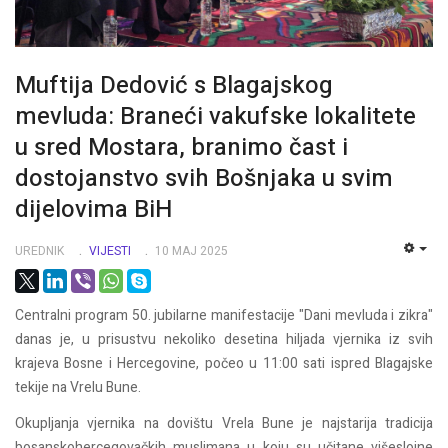
Muftija Dedović s Blagajskog
mevluda: Braneći vakufske lokalitete
u sred Mostara, branimo čast i
dostojanstvo svih Bošnjaka u svim
dijelovima BiH
UREDNIK
VIJESTI
10 MAJ 2025
EMP
Centralni program 50. jubilarne manifestacije "Dani mevluda i zikra"
danas je, u prisustvu nekoliko desetina hiljada vjernika iz svih
krajeva Bosne i Hercegovine, počeo u 11:00 sati ispred Blagajske
tekije na Vrelu Bune.
Okupljanja vjernika na dovištu Vrela Bune je najstarija tradicija
bosanskohercegovačkih muslimana u koju su učitane višeslojne