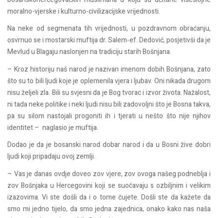
moralno-vjerske i kulturno-civilizacijske vrijednosti.
Na neke od segmenata tih vrijednosti, u pozdravnom obraćanju,
osvrnuo se i mostarski muftija dr. Salem-ef. Dedović, posjetivši da je
Mevlud u Blagaju naslonjen na tradiciju starih Bošnjana.
– Kroz historiju naš narod je nazivan imenom dobih Bošnjana, zato
što su to bili ljudi koje je oplemenila vjera i ljubav. Oni nikada drugom
nisu željeli zla. Bili su svjesni da je Bog tvorac i izvor života. Nažalost,
ni tada neke politike i neki ljudi nisu bili zadovoljni što je Bosna takva,
pa su silom nastojali progoniti ih i tjerati u nešto što nije njihov
identitet – naglasio je muftija.
Dodao je da je bosanski narod dobar narod i da u Bosni žive dobri
ljudi koji pripadaju ovoj zemlji.
– Vas je danas ovdje doveo zov vjere, zov ovoga našeg podneblja i
zov Bošnjaka u Hercegovini koji se suočavaju s ozbiljnim i velikim
izazovima. Vi ste došli da i o tome čujete. Došli ste da kažete da
smo mi jedno tijelo, da smo jedna zajednica, onako kako nas naša