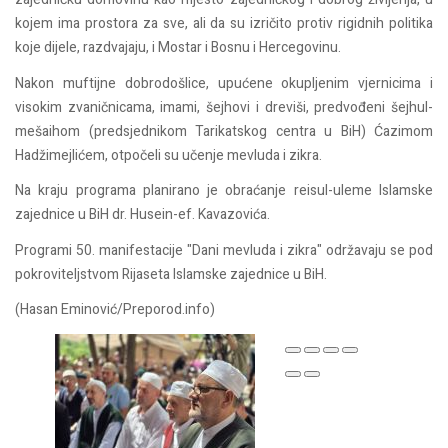
kojem ima prostora za sve, ali da su izričito protiv rigidnih politika
koje dijele, razdvajaju, i Mostar i Bosnu i Hercegovinu.
Nakon muftijne dobrodošlice, upućene okupljenim vjernicima i
visokim zvaničnicama, imami, šejhovi i dreviši, predvođeni šejhul-
mešaihom (predsjednikom Tarikatskog centra u BiH) Ćazimom
Hadžimejlićem, otpočeli su učenje mevluda i zikra.
Na kraju programa planirano je obraćanje reisul-uleme Islamske
zajednice u BiH dr. Husein-ef. Kavazovića.
Programi 50. manifestacije "Dani mevluda i zikra" održavaju se pod
pokroviteljstvom Rijaseta Islamske zajednice u BiH.
(Hasan Eminović/Preporod.info)