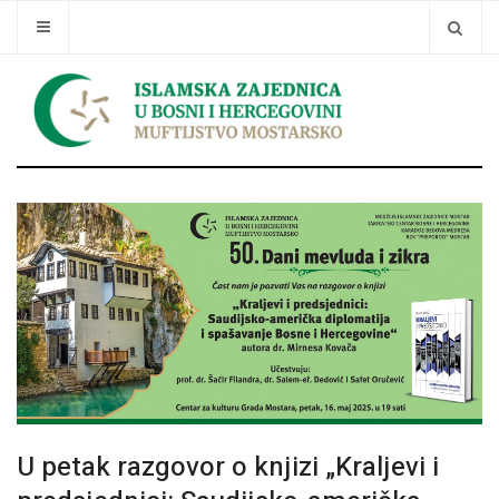
Traži
U petak razgovor o knjizi „Kraljevi i