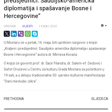
predsjednici: Saudijsko-američka
diplomatija i spašavanje Bosne i
Hercegovine“
UREDNIK
VIJESTI
14 MAJ 2025
EMP
U Mostaru će u petak, 16. maja, biti upriličen razgovor o knjizi
„Kraljevi i predsjednici: Saudijsko-američka diplomatija i spašavanje
Bosne i Hercegovine“ autora dr. Mirnesa Kovača.
O knjizi će govoriti prof. dr. Šaćir Filandra, dr. Salem-ef. Dedović i
Safet Oručević u Centru za kulturu Grada Mostara sa početkom u
19 sati, a u sklopu tradicionalne 50. vjersko-kulturne manifestacije
“Dani mevluda i zikra".
PRETHODNA
SLJEDEĆA