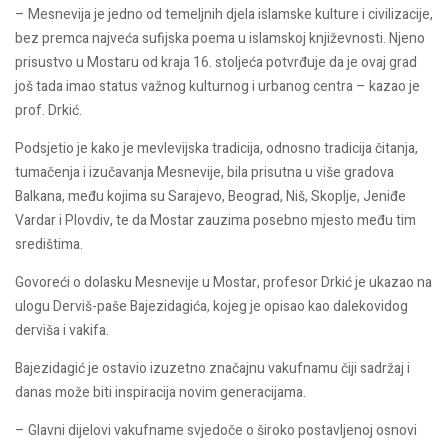
– Mesnevija je jedno od temeljnih djela islamske kulture i civilizacije,
bez premca najveća sufijska poema u islamskoj književnosti. Njeno
prisustvo u Mostaru od kraja 16. stoljeća potvrđuje da je ovaj grad
još tada imao status važnog kulturnog i urbanog centra – kazao je
prof. Drkić.
Podsjetio je kako je mevlevijska tradicija, odnosno tradicija čitanja,
tumačenja i izučavanja Mesnevije, bila prisutna u više gradova
Balkana, među kojima su Sarajevo, Beograd, Niš, Skoplje, Jeniđe
Vardar i Plovdiv, te da Mostar zauzima posebno mjesto među tim
središtima.
Govoreći o dolasku Mesnevije u Mostar, profesor Drkić je ukazao na
ulogu Derviš-paše Bajezidagića, kojeg je opisao kao dalekovidog
derviša i vakifa.
Bajezidagić je ostavio izuzetno značajnu vakufnamu čiji sadržaj i
danas može biti inspiracija novim generacijama.
– Glavni dijelovi vakufname svjedoče o široko postavljenoj osnovi