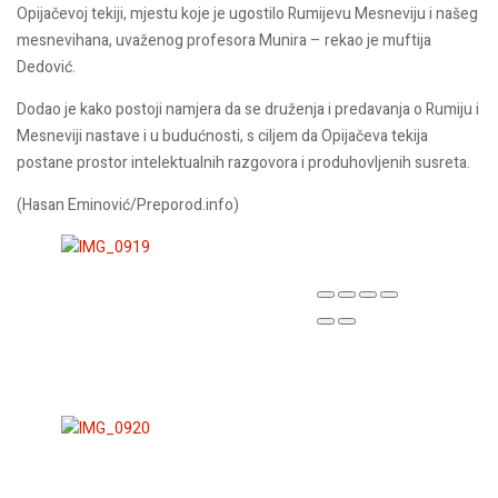
Opijačevoj tekiji, mjestu koje je ugostilo Rumijevu Mesneviju i našeg
mesnevihana, uvaženog profesora Munira – rekao je muftija
Dedović.
Dodao je kako postoji namjera da se druženja i predavanja o Rumiju i
Mesneviji nastave i u budućnosti, s ciljem da Opijačeva tekija
postane prostor intelektualnih razgovora i produhovljenih susreta.
(Hasan Eminović/Preporod.info)