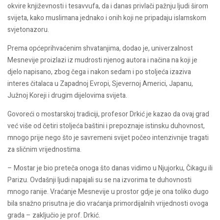
okvire književnosti i tesavvufa, da i danas privlači pažnju ljudi širom
svijeta, kako muslimana jednako i onih koji ne pripadaju islamskom
svjetonazoru.
Prema općeprihvaćenim shvatanjima, dodao je, univerzalnost
Mesnevije proizlazi iz mudrosti njenog autora i načina na koji je
djelo napisano, zbog čega i nakon sedam i po stoljeća izaziva
interes čitalaca u Zapadnoj Evropi, Sjevernoj Americi, Japanu,
Južnoj Koreji i drugim dijelovima svijeta.
Govoreći o mostarskoj tradiciji, profesor Drkić je kazao da ovaj grad
već više od četiri stoljeća baštini i prepoznaje istinsku duhovnost,
mnogo prije nego što je savremeni svijet počeo intenzivnije tragati
za sličnim vrijednostima.
– Mostar je bio preteča onoga što danas vidimo u Njujorku, Čikagu ili
Parizu. Ovdašnji ljudi napajali su se na izvorima te duhovnosti
mnogo ranije. Vraćanje Mesnevije u prostor gdje je ona toliko dugo
bila snažno prisutna je dio vraćanja primordijalnih vrijednosti ovoga
grada – zaključio je prof. Drkić.