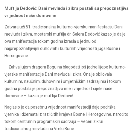
Muftija Dedović: Dani mevluda i zikra postali su prepoznatljiva
vrijednost naše domovine
Zatvarajući 51. tradicionalnu kulturno-vjersku manifestaciju Dani
mevluda i zikra, mostarski muftija dr. Salem Dedović kazao je da je
ova manifestacija tokom godina izrasla u jednu od
najprepoznatljivijih duhovnih i kulturnih vrijednosti juga Bosne i
Hercegovine.
– Zahvaljujem dragom Bogu na blagodati još jedne lijepe kulturno-
vjerske manifestacije Dani mevluda i zikra. Ona je obilovala
kulturnim, naučnim, duhovnim i umjetničkim sadržajima i tokom
godina postala je prepoznatljivo ime i vrijednost cijele naše
domovine – kazao je muftija Dedović.
Naglasio je da posebnu vrijednost manifestaciji daje podrška
vjernika i džemata iz različitih krajeva Bosne i Hercegovine, naročito
tokom centralnih programskih sadržaja – večeri zikrai
tradicionalnog mevluda na Vrelu Bune.