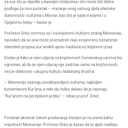
za sve što je slijedilo u kasnijim stoljećima i što može biti dobra
podloga za novi početak – vraćanje ovog važnog djela islamske
duhovnosti i sufizma u Mostar, kao što je sada vraćamo i u
Opijačevu tekiju – kazao je.
Profesor Drkić osvrnuo se i na književni i kulturni značaj Mesnevije,
navodeći da se ona može posmatrati i kao svojevrsno tumačenje
islamskih propisa, kur’anskih ajeta i hadisa kroz književni izraz.
Dodao je kako je njen utjecaj na književnost Osmanskog carstva bio
ogroman, ali da se njen utjecaj nije zadržao samo na književnosti,
već je oblikovao i ukupnu kulturu tadašnjeg društva.
– Mesneviju nazivaju enciklopedijom sufizma, najboljim
komentarom Kur’ana, a neki idu toliko daleko da je nazivaju
"Kur’anom na perzijskom jeziku" – rekao je prof. Drkić.
Poseban akcenat tokom predavanja stavljen je na univerzalnu
vrijednost Mesnevije. Profesor Drkić je kazao da to djelo nadilazi