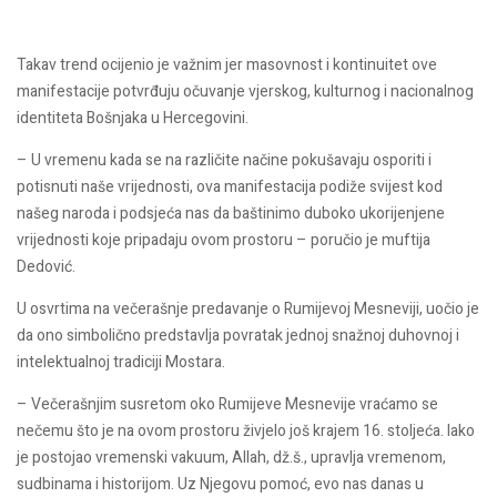
Takav trend ocijenio je važnim jer masovnost i kontinuitet ove
manifestacije potvrđuju očuvanje vjerskog, kulturnog i nacionalnog
identiteta Bošnjaka u Hercegovini.
– U vremenu kada se na različite načine pokušavaju osporiti i
potisnuti naše vrijednosti, ova manifestacija podiže svijest kod
našeg naroda i podsjeća nas da baštinimo duboko ukorijenjene
vrijednosti koje pripadaju ovom prostoru – poručio je muftija
Dedović.
U osvrtima na večerašnje predavanje o Rumijevoj Mesneviji, uočio je
da ono simbolično predstavlja povratak jednoj snažnoj duhovnoj i
intelektualnoj tradiciji Mostara.
– Večerašnjim susretom oko Rumijeve Mesnevije vraćamo se
nečemu što je na ovom prostoru živjelo još krajem 16. stoljeća. Iako
je postojao vremenski vakuum, Allah, dž.š., upravlja vremenom,
sudbinama i historijom. Uz Njegovu pomoć, evo nas danas u