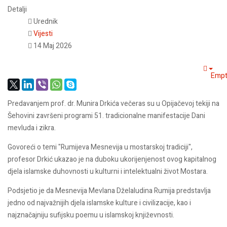
Detalji
Urednik
Vijesti
14 Maj 2026
Empt
Predavanjem prof. dr. Munira Drkića večeras su u Opijačevoj tekiji na
Šehovini završeni programi 51. tradicionalne manifestacije Dani
mevluda i zikra.
Govoreći o temi "Rumijeva Mesnevija u mostarskoj tradiciji",
profesor Drkić ukazao je na duboku ukorijenjenost ovog kapitalnog
djela islamske duhovnosti u kulturni i intelektualni život Mostara.
Podsjetio je da Mesnevija Mevlana Dželaludina Rumija predstavlja
jedno od najvažnijih djela islamske kulture i civilizacije, kao i
najznačajniju sufijsku poemu u islamskoj književnosti.