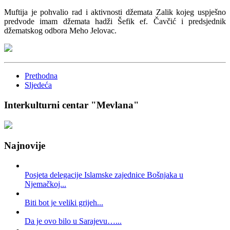
Muftija je pohvalio rad i aktivnosti džemata Zalik kojeg uspješno
predvode imam džemata hadži Šefik ef. Čavčić i predsjednik
džematskog odbora Meho Jelovac.
Prethodna
Sljedeća
Interkulturni centar "Mevlana"
Najnovije
Posjeta delegacije Islamske zajednice Bošnjaka u
Njemačkoj...
Biti bot je veliki grijeh...
Da je ovo bilo u Sarajevu…...