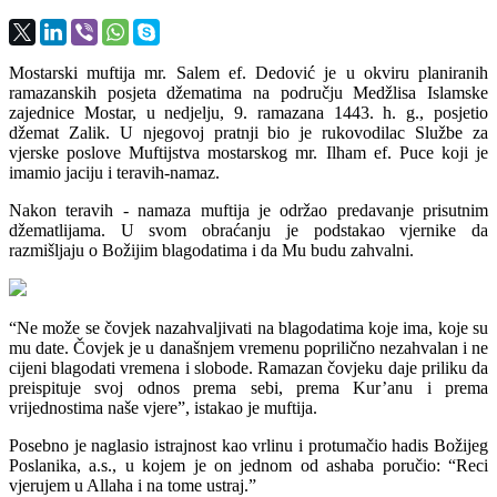
Mostarski muftija mr. Salem ef. Dedović je u okviru planiranih
ramazanskih posjeta džematima na području Medžlisa Islamske
zajednice Mostar, u nedjelju, 9. ramazana 1443. h. g., posjetio
džemat Zalik. U njegovoj pratnji bio je rukovodilac Službe za
vjerske poslove Muftijstva mostarskog mr. Ilham ef. Puce koji je
imamio jaciju i teravih-namaz.
Nakon teravih - namaza muftija je održao predavanje prisutnim
džematlijama. U svom obraćanju je podstakao vjernike da
razmišljaju o Božijim blagodatima i da Mu budu zahvalni.
“Ne može se čovjek nazahvaljivati na blagodatima koje ima, koje su
mu date. Čovjek je u današnjem vremenu poprilično nezahvalan i ne
cijeni blagodati vremena i slobode. Ramazan čovjeku daje priliku da
preispituje svoj odnos prema sebi, prema Kur’anu i prema
vrijednostima naše vjere”, istakao je muftija.
Posebno je naglasio istrajnost kao vrlinu i protumačio hadis Božijeg
Poslanika, a.s., u kojem je on jednom od ashaba poručio: “Reci
vjerujem u Allaha i na tome ustraj.”