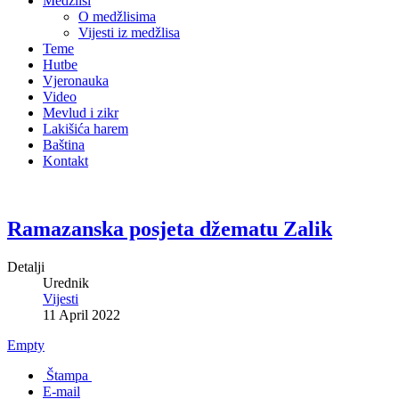
Medžlisi
O medžlisima
Vijesti iz medžlisa
Teme
Hutbe
Vjeronauka
Video
Mevlud i zikr
Lakišića harem
Baština
Kontakt
Ramazanska posjeta džematu Zalik
Detalji
Urednik
Vijesti
11 April 2022
Empty
Štampa
E-mail