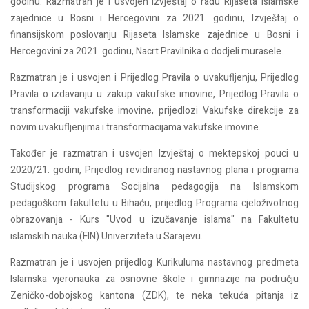
godinu. Razmatran je i usvojen Izvještaj o radu Rijaseta Islamske
zajednice u Bosni i Hercegovini za 2021. godinu, Izvještaj o
finansijskom poslovanju Rijaseta Islamske zajednice u Bosni i
Hercegovini za 2021. godinu, Nacrt Pravilnika o dodjeli murasele.
Razmatran je i usvojen i Prijedlog Pravila o uvakufljenju, Prijedlog
Pravila o izdavanju u zakup vakufske imovine, Prijedlog Pravila o
transformaciji vakufske imovine, prijedlozi Vakufske direkcije za
novim uvakufljenjima i transformacijama vakufske imovine.
Također je razmatran i usvojen Izvještaj o mektepskoj pouci u
2020/21. godini, Prijedlog revidiranog nastavnog plana i programa
Studijskog programa Socijalna pedagogija na Islamskom
pedagoškom fakultetu u Bihaću, prijedlog Programa cjeloživotnog
obrazovanja - Kurs "Uvod u izučavanje islama" na Fakultetu
islamskih nauka (FIN) Univerziteta u Sarajevu.
Razmatran je i usvojen prijedlog Kurikuluma nastavnog predmeta
Islamska vjeronauka za osnovne škole i gimnazije na području
Zeničko-dobojskog kantona (ZDK), te neka tekuća pitanja iz