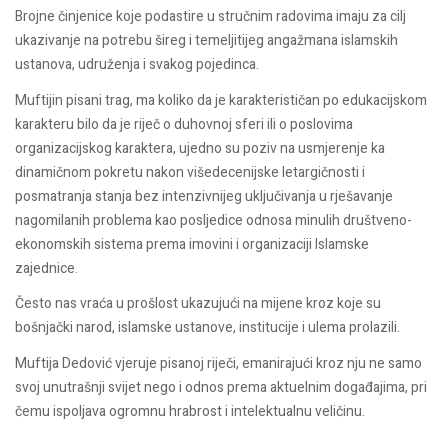
Brojne činjenice koje podastire u stručnim radovima imaju za cilj
ukazivanje na potrebu šireg i temeljitijeg angažmana islamskih
ustanova, udruženja i svakog pojedinca.
Muftijin pisani trag, ma koliko da je karakterističan po edukacijskom
karakteru bilo da je riječ o duhovnoj sferi ili o poslovima
organizacijskog karaktera, ujedno su poziv na usmjerenje ka
dinamičnom pokretu nakon višedecenijske letargičnosti i
posmatranja stanja bez intenzivnijeg uključivanja u rješavanje
nagomilanih problema kao posljedice odnosa minulih društveno-
ekonomskih sistema prema imovini i organizaciji Islamske
zajednice.
Često nas vraća u prošlost ukazujući na mijene kroz koje su
bošnjački narod, islamske ustanove, institucije i ulema prolazili.
Muftija Dedović vjeruje pisanoj riječi, emanirajući kroz nju ne samo
svoj unutrašnji svijet nego i odnos prema aktuelnim događajima, pri
čemu ispoljava ogromnu hrabrost i intelektualnu veličinu.