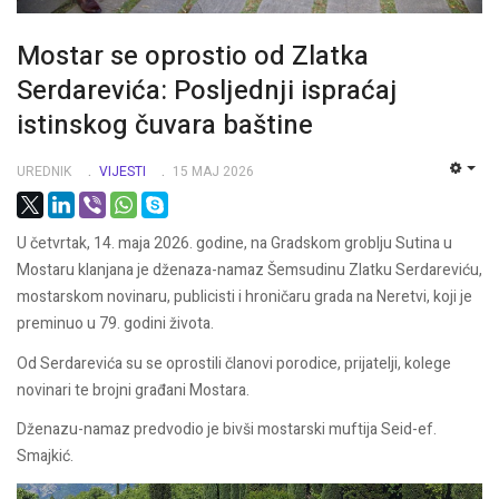
Mostar se oprostio od Zlatka
Serdarevića: Posljednji ispraćaj
istinskog čuvara baštine
UREDNIK
VIJESTI
15 MAJ 2026
EMP
U četvrtak, 14. maja 2026. godine, na Gradskom groblju Sutina u
Mostaru klanjana je dženaza-namaz Šemsudinu Zlatku Serdareviću,
mostarskom novinaru, publicisti i hroničaru grada na Neretvi, koji je
preminuo u 79. godini života.
Od Serdarevića su se oprostili članovi porodice, prijatelji, kolege
novinari te brojni građani Mostara.
Dženazu-namaz predvodio je bivši mostarski muftija Seid-ef.
Smajkić.