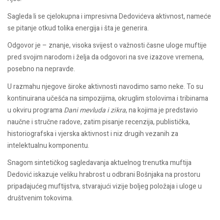
Sagleda li se cjelokupna i impresivna Dedovićeva aktivnost, nameće
se pitanje otkud tolika energija i šta je generira.
Odgovor je – znanje, visoka svijest o važnosti časne uloge muftije
pred svojim narodom i želja da odgovori na sve izazove vremena,
posebno na nepravde.
U razmahu njegove široke aktivnosti navodimo samo neke. To su
kontinuirana učešća na simpozijima, okruglim stolovima i tribinama
u okviru programa
Dani mevluda i zikra
, na kojima je predstavio
naučne i stručne radove, zatim pisanje recenzija, publistička,
historiografska i vjerska aktivnost i niz drugih vezanih za
intelektualnu komponentu.
Snagom sintetičkog sagledavanja aktuelnog trenutka muftija
Dedović iskazuje veliku hrabrost u odbrani Bošnjaka na prostoru
pripadajućeg muftijstva, stvarajući vizije boljeg položaja i uloge u
društvenim tokovima.