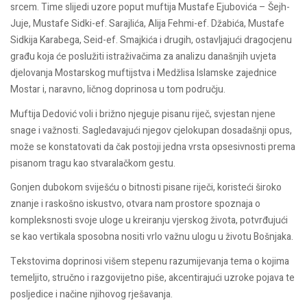
srcem. Time slijedi uzore poput muftija Mustafe Ejubovića – Šejh-
Juje, Mustafe Sidki-ef. Sarajlića, Alija Fehmi-ef. Džabića, Mustafe
Sidkija Karabega, Seid-ef. Smajkića i drugih, ostavljajući dragocjenu
građu koja će poslužiti istraživačima za analizu današnjih uvjeta
djelovanja Mostarskog muftijstva i Medžlisa Islamske zajednice
Mostar i, naravno, ličnog doprinosa u tom području.
Muftija Dedović voli i brižno njeguje pisanu riječ, svjestan njene
snage i važnosti. Sagledavajući njegov cjelokupan dosadašnji opus,
može se konstatovati da čak postoji jedna vrsta opsesivnosti prema
pisanom tragu kao stvaralačkom gestu.
Gonjen dubokom sviješću o bitnosti pisane riječi, koristeći široko
znanje i raskošno iskustvo, otvara nam prostore spoznaja o
kompleksnosti svoje uloge u kreiranju vjerskog života, potvrđujući
se kao vertikala sposobna nositi vrlo važnu ulogu u životu Bošnjaka.
Tekstovima doprinosi višem stepenu razumijevanja tema o kojima
temeljito, stručno i razgovijetno piše, akcentirajući uzroke pojava te
posljedice i načine njihovog rješavanja.