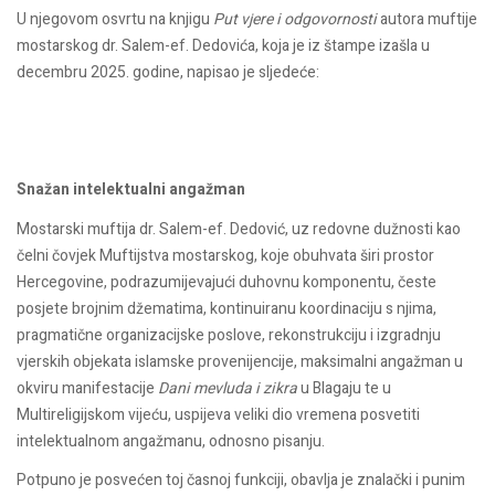
U njegovom osvrtu na knjigu
Put vjere i odgovornosti
autora muftije
mostarskog dr. Salem-ef. Dedovića, koja je iz štampe izašla u
decembru 2025. godine, napisao je sljedeće:
Snažan intelektualni angažman
Mostarski muftija dr. Salem-ef. Dedović, uz redovne dužnosti kao
čelni čovjek Muftijstva mostarskog, koje obuhvata širi prostor
Hercegovine, podrazumijevajući duhovnu komponentu, česte
posjete brojnim džematima, kontinuiranu koordinaciju s njima,
pragmatične organizacijske poslove, rekonstrukciju i izgradnju
vjerskih objekata islamske provenijencije, maksimalni angažman u
okviru manifestacije
Dani mevluda i zikra
u Blagaju te u
Multireligijskom vijeću, uspijeva veliki dio vremena posvetiti
intelektualnom angažmanu, odnosno pisanju.
Potpuno je posvećen toj časnoj funkciji, obavlja je znalački i punim