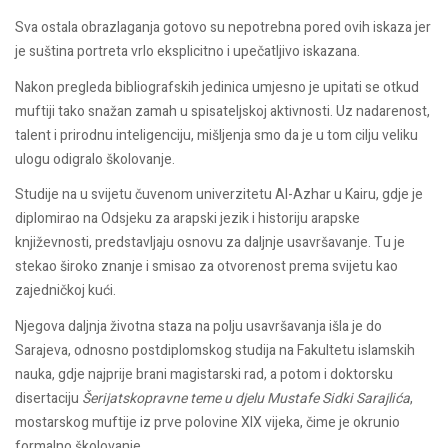
Sva ostala obrazlaganja gotovo su nepotrebna pored ovih iskaza jer
je suština portreta vrlo eksplicitno i upečatljivo iskazana.
Nakon pregleda bibliografskih jedinica umjesno je upitati se otkud
muftiji tako snažan zamah u spisateljskoj aktivnosti. Uz nadarenost,
talent i prirodnu inteligenciju, mišljenja smo da je u tom cilju veliku
ulogu odigralo školovanje.
Studije na u svijetu čuvenom univerzitetu Al-Azhar u Kairu, gdje je
diplomirao na Odsjeku za arapski jezik i historiju arapske
književnosti, predstavljaju osnovu za daljnje usavršavanje. Tu je
stekao široko znanje i smisao za otvorenost prema svijetu kao
zajedničkoj kući.
Njegova daljnja životna staza na polju usavršavanja išla je do
Sarajeva, odnosno postdiplomskog studija na Fakultetu islamskih
nauka, gdje najprije brani magistarski rad, a potom i doktorsku
disertaciju
Šerijatskopravne teme u djelu Mustafe Sidki Sarajlića
,
mostarskog muftije iz prve polovine XIX vijeka, čime je okrunio
formalno školovanje.