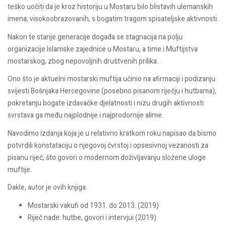
teško uočiti da je kroz historiju u Mostaru bilo blistavih ulemanskih
imena, visokoobrazovanih, s bogatim tragom spisateljske aktivnosti.
Nakon te starije generacije događa se stagnacija na polju
organizacije Islamske zajednice u Mostaru, a time i Muftijstva
mostarskog, zbog nepovoljnih društvenih prilika.
Ono što je aktuelni mostarski muftija učinio na afirmaciji i podizanju
svijesti Bošnjaka Hercegovine (posebno pisanom riječju i hutbama),
pokretanju bogate izdavačke djelatnosti i nizu drugih aktivnosti
svrstava ga među najplodnije i najprodornije alime.
Navodimo izdanja koja je u relativno kratkom roku napisao da bismo
potvrdili konstataciju o njegovoj čvrstoj i opsesivnoj vezanosti za
pisanu riječ, što govori o modernom doživljavanju složene uloge
muftije.
Dakle, autor je ovih knjiga:
Mostarski vakufi od 1931. do 2013. (2019)
Riječ nade: hutbe, govori i intervjui (2019)