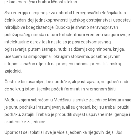
je kao energična i hrabra ličnost stekao.
Svu energiju usmjerio je za dobrobit hercegovačkih Bošnjaka kao
čelnik odan ideji jednakopravnosti, ljudskog dostojanstva i uspostavi
miroljubive koegzistencije. Duboko je shvatio neravnopravan
položaj našeg naroda i u tom turbulentnom vremenu snagom svoje
intelektualne darovitosti nastojao je posredstvom javnog
oglašavanja, putem štampe, hutbi sa džamijskog minbera, knjiga,
učešćem na simpozijima i okruglim stolovima, posebno javnim
istupima snažno utjecati na promjenu odnosa prema Islamskoj
zajednici.
Često je bio usamljen, bez podrške, ali je istrajavao, ne gubeći nadu
će se krug istomišljenika početi formirati i s vremenom širiti.
Među svojom sabraćom u Medžlisu Islamske zajednice Mostar imao
je punu podršku i razumijevanje, ali su građani, koji su trebali pružiti
podršku, zatajili. Trebalo je probuditi svijest uspavane inteligencije i
akademske zajednice.
Upornost se isplatila i sve je više sljedbenika njegovih ideja. Još