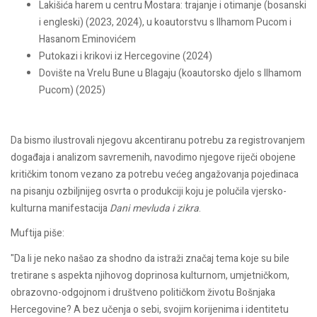
Lakišića harem u centru Mostara: trajanje i otimanje (bosanski
i engleski) (2023, 2024), u koautorstvu s Ilhamom Pucom i
Hasanom Eminovićem
Putokazi i krikovi iz Hercegovine (2024)
Dovište na Vrelu Bune u Blagaju (koautorsko djelo s Ilhamom
Pucom) (2025)
Da bismo ilustrovali njegovu akcentiranu potrebu za registrovanjem
događaja i analizom savremenih, navodimo njegove riječi obojene
kritičkim tonom vezano za potrebu većeg angažovanja pojedinaca
na pisanju ozbiljnijeg osvrta o produkciji koju je polučila vjersko-
kulturna manifestacija
Dani mevluda i zikra
.
Muftija piše:
"Da li je neko našao za shodno da istraži značaj tema koje su bile
tretirane s aspekta njihovog doprinosa kulturnom, umjetničkom,
obrazovno-odgojnom i društveno političkom životu Bošnjaka
Hercegovine? A bez učenja o sebi, svojim korijenima i identitetu