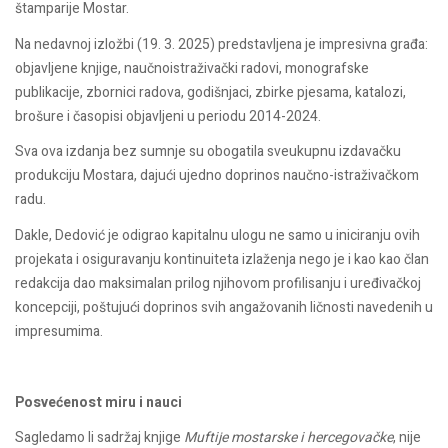
štamparije Mostar.
Na nedavnoj izložbi (19. 3. 2025) predstavljena je impresivna građa:
objavljene knjige, naučnoistraživački radovi, monografske
publikacije, zbornici radova, godišnjaci, zbirke pjesama, katalozi,
brošure i časopisi objavljeni u periodu 2014-2024.
Sva ova izdanja bez sumnje su obogatila sveukupnu izdavačku
produkciju Mostara, dajući ujedno doprinos naučno-istraživačkom
radu.
Dakle, Dedović je odigrao kapitalnu ulogu ne samo u iniciranju ovih
projekata i osiguravanju kontinuiteta izlaženja nego je i kao kao član
redakcija dao maksimalan prilog njihovom profilisanju i uređivačkoj
koncepciji, poštujući doprinos svih angažovanih ličnosti navedenih u
impresumima.
Posvećenost miru i nauci
Sagledamo li sadržaj knjige
Muftije mostarske i hercegovačke
, nije