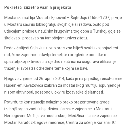
Pokretač izuzetno važnih projekata
Mostarski muftija Mustafa Ejubović – Šejh-Jujo (1650-1707) prvi je
u Mostaru sačinio bibliografiju svojih djela i radova, očito pod
utjecajem prakse u naučnim krugovima tog doba u Turskoj, gdje se
školovao i predavao na tamošnjem univerzitetu.
Dedović slijedi Šejh-Juju i vrlo precizno bilježi svaki svoj objavljeni
rad, čime zajednici ostavlja temeljite i pregledne podatke o
spisateljskoj aktivnosti, a ujedno naučnicima osigurava efikasnije
traženje izvora za određene teme kojim se bavi.
Njegovo vrijeme od 26. aprila 2014, kada je na prijedlog reisul-uleme
Husein-ef. Kavazovića izabran za mostarskog muftiju, ispunjeno je
nizom aktivnosti, posebno u okviru izdavačke djelatnosti.
Potvrdu te konstatacije nalazimo preko prezentovane građe
izdanjā organizacijskih jedinica Islamske zajednice u Mostaru i
Hercegovini: Muftijstva mostarskog, Medžlisa Islanske zajednice
Mostar, Karađoz-begove medrese, Centra za učenje Kur'ana i IC