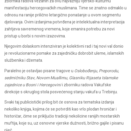
zbornika radova vezanih za ovu najvažniju vjersko-kulturnu
manifestaciju hercegovačkih muslimana. Time se znatno odmaklo u
odnosu na ranije prilično letargično ponašanje u ovom segmentu
djelovanja. Ovim izdanjima potvrđena je intelektualna interpretacija
zahtjeva savremenog vremena, koje emanira potrebu za novi
pristup u borbi s novim izazovima.
Njegovim dolaskom intenziviran je kolektivni rad i taj novi val donio
je revolucionarne pomake za zajedničku dobrobit uleme, islamskih
službenika i džemata.
Paralelno je ostavljao pisane tragove u
Oslobođenju, Preporodu,
sedmičniku Stav, Novom Muallimu, Glasniku Rijaseta Islamske
zajednice u Bosni i Hercegovini
i zborniku radova Vakufske
direkcije s okruglog stola posvećenog stanju vakufa u Trebinju.
Svaki taj publicistički prilog bit će osnova za tematska izdanja
nekoliko knjiga, kojima će se potvrditi kao vrlo plodan hroničar i
historičar, čime se priključio tradiciji nekolicine ranijih mostarskih
muftija, koje su, uz osnovne vjerske dužnosti, brižno gajile i pisanu
riječ.