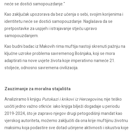
neće se dostići samopouzdanje."
Kao zaključak upozorava da bez učenja o sebi, svojim korijenima i
identitetu neće se dostići samopouzdanje. Naglašava da se
pretpostavke za uspjeh i istrajavanje stječu upravo
samopouzdanjem.
Kao budni badac iz Makovih rima muftija nastoji skrenuti pažnju na
ključne uzroke problema savremenog Bošnjaka, koji se mora
adaptirati na nove uvjete života koje imperativno nameće 21.
stoljeće, odnosno savremena civilizacija.
Zauzimanje za moralna stajališta
Analiziramo li knjigu
Putokazi i krikovi iz Hercegovine
, nije teško
uočiti jedno važno otkriće: iako knjiga bilježi dogadaje u periodu
2019-2024, što je zapravo njegov drugi petogodišnji mandat kao
vjerskog autoriteta, možemo zaključiti da ona krije muftijinu životnu
maksimu koja podastire sve dotad učinjene aktivnosti i iskustva koje