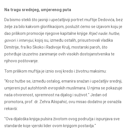
Na tragu srednjeg, umjerenog puta
Da bismo stekli što jasniji i upečatljiviji portret muftije Dedovića, bez
želje za bilo kakvom glorifikacijom, poslužit ćemo se izjavom koju je
dao prilikom promocije njegove kapitalne knjige
Riječ nade: hutbe,
govori i intervjui
, kojoj su, između ostalih, prisustvovali vladika
Dimitrije, fra Iko Skoko i Radivoje Krulj, mostarski paroh, što
potvrđuje izuzetno zanimanje ovih visokih dostojanstvenika te
njihovo poštovanje.
Tom prilikom muftija je iznio svoj kredo i životnu maksimu:
"Kroz hutbe se, između ostalog, emanira snažan i upečatljiv srednji,
umjereni put autohtonih evropskih muslimana. U njima se pokazuje
naša otvorenost, spremnost na dijalog i suživot." Jedan od
promotora, prof. dr. Zehra Alispahić, ovu misao dodatno je osnažila
rekavši:
"Ova dijaloška knjiga pulsira životom ovog područja i ispunjava sve
standarde koje vjerski lider ovom knjigom postavlja."