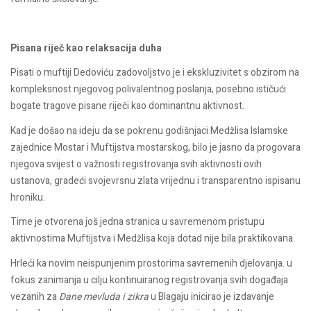
Pisana riječ kao relaksacija duha
Pisati o muftiji Dedoviću zadovoljstvo je i ekskluzivitet s obzirom na
kompleksnost njegovog polivalentnog poslanja, posebno ističući
bogate tragove pisane riječi kao dominantnu aktivnost.
Kad je došao na ideju da se pokrenu godišnjaci Medžlisa Islamske
zajednice Mostar i Muftijstva mostarskog, bilo je jasno da progovara
njegova svijest o važnosti registrovanja svih aktivnosti ovih
ustanova, gradeći svojevrsnu zlata vrijednu i transparentno ispisanu
hroniku.
Time je otvorena još jedna stranica u savremenom pristupu
aktivnostima Muftijstva i Medžlisa koja dotad nije bila praktikovana.
Hrleći ka novim neispunjenim prostorima savremenih djelovanja. u
fokus zanimanja u cilju kontinuiranog registrovanja svih događaja
vezanih za
Dane mevluda i zikra
u Blagaju inicirao je izdavanje