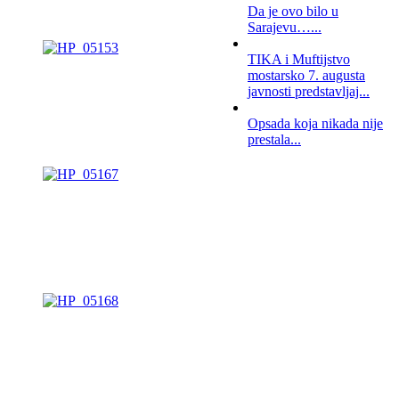
Da je ovo bilo u
Sarajevu…...
TIKA i Muftijstvo
mostarsko 7. augusta
javnosti predstavljaj...
Opsada koja nikada nije
prestala...