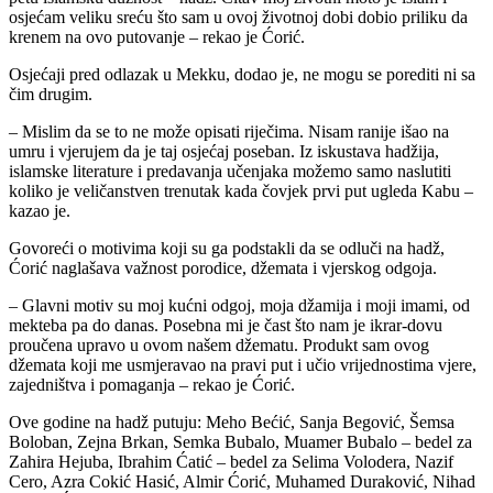
osjećam veliku sreću što sam u ovoj životnoj dobi dobio priliku da
krenem na ovo putovanje – rekao je Ćorić.
Osjećaji pred odlazak u Mekku, dodao je, ne mogu se porediti ni sa
čim drugim.
– Mislim da se to ne može opisati riječima. Nisam ranije išao na
umru i vjerujem da je taj osjećaj poseban. Iz iskustava hadžija,
islamske literature i predavanja učenjaka možemo samo naslutiti
koliko je veličanstven trenutak kada čovjek prvi put ugleda Kabu –
kazao je.
Govoreći o motivima koji su ga podstakli da se odluči na hadž,
Ćorić naglašava važnost porodice, džemata i vjerskog odgoja.
– Glavni motiv su moj kućni odgoj, moja džamija i moji imami, od
mekteba pa do danas. Posebna mi je čast što nam je ikrar-dovu
proučena upravo u ovom našem džematu. Produkt sam ovog
džemata koji me usmjeravao na pravi put i učio vrijednostima vjere,
zajedništva i pomaganja – rekao je Ćorić.
Ove godine na hadž putuju: Meho Bećić, Sanja Begović, Šemsa
Boloban, Zejna Brkan, Semka Bubalo, Muamer Bubalo – bedel za
Zahira Hejuba, Ibrahim Ćatić – bedel za Selima Volodera, Nazif
Cero, Azra Cokić Hasić, Almir Ćorić, Muhamed Duraković, Nihad