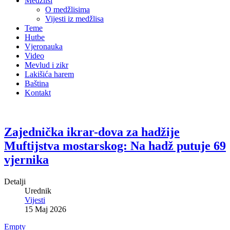
Medžlisi
O medžlisima
Vijesti iz medžlisa
Teme
Hutbe
Vjeronauka
Video
Mevlud i zikr
Lakišića harem
Baština
Kontakt
Zajednička ikrar-dova za hadžije
Muftijstva mostarskog: Na hadž putuje 69
vjernika
Detalji
Urednik
Vijesti
15 Maj 2026
Empty