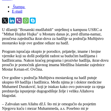
Štampa
E-mail
U džamiji "Bosanski mudžahidi" smještnoj u kampusu USRC-a
"Mithat Hujdur Hujka" u Mostaru danas je, pred džuma-namaz,
proučena zajednička ikrar-dova za hadžije sa područja Muftijstvo
mostarsko koje ove godine odlaze na hadž.
Program ispraćaja okupio je porodice, prijatelje, imame i brojne
vjernike koji su došli podijeliti radost sa budućim hadžijama i
hadžinicama. Nakon kraćeg programa i prozivke hadžija, ikrar-dovu
proučio je pomoćnik glavnog imama Medžlisa Islamske zajednice
Mostar Kenan-ef. Ovčina.
Ove godine s područja Muftijstva mostarskog na hadž putuje
ukupno 69 hadžija i hadžinica. Među njima je i doktor medicine
Muhamed Duraković, koji je istakao kako ovo putovanje za njega
predstavlja ispunjenje dugogodišnje želje i veliku Allahovu
blagodat.
– Zahvalan sam Allahu dž.š. što mi je omogućio da posjetim
Njegovu kuću i mezar Muhammeda, a.s. Posebno mi je