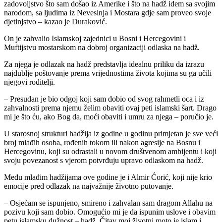
zadovoljstvo što sam došao iz Amerike i što na hadž idem sa svojim
narodom, sa ljudima iz Nevesinja i Mostara gdje sam proveo svoje
djetinjstvo – kazao je Duraković.
On je zahvalio Islamskoj zajednici u Bosni i Hercegovini i
Muftijstvu mostarskom na dobroj organizaciji odlaska na hadž.
Za njega je odlazak na hadž predstavlja idealnu priliku da izrazu
najdublje poštovanje prema vrijednostima života kojima su ga učili
njegovi roditelji.
– Presudan je bio odgoj koji sam dobio od svog rahmetli oca i iz
zahvalnosti prema njemu želim obaviti ovaj peti islamski šart. Drago
mi je što ću, ako Bog da, moći obaviti i umru za njega – poručio je.
U starosnoj strukturi hadžija iz godine u godinu primjetan je sve veći
broj mlađih osoba, rođenih tokom ili nakon agresije na Bosnu i
Hercegovinu, koji su odrastali u novom društvenom ambijentu i koji
svoju povezanost s vjerom potvrđuju upravo odlaskom na hadž.
Među mlađim hadžijama ove godine je i Almir Ćorić, koji nije krio
emocije pred odlazak na najvažnije životno putovanje.
– Osjećam se ispunjeno, smireno i zahvalan sam dragom Allahu na
pozivu koji sam dobio. Omogućio mi je da ispunim uslove i obavim
petu islamsku dužnost – hadž. Čitav moj životni moto je islam i