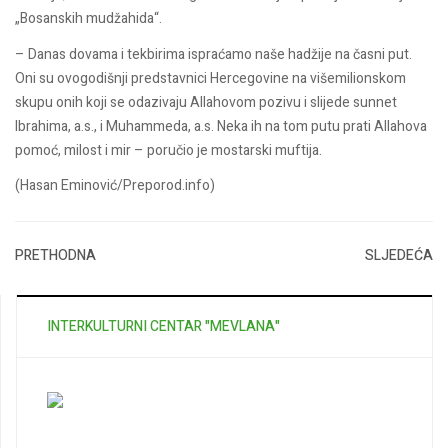
„Bosanskih mudžahida“.
– Danas dovama i tekbirima ispraćamo naše hadžije na časni put.
Oni su ovogodišnji predstavnici Hercegovine na višemilionskom
skupu onih koji se odazivaju Allahovom pozivu i slijede sunnet
Ibrahima, a.s., i Muhammeda, a.s. Neka ih na tom putu prati Allahova
pomoć, milost i mir – poručio je mostarski muftija.
(Hasan Eminović/Preporod.info)
PRETHODNA
SLJEDEĆA
INTERKULTURNI CENTAR "MEVLANA"