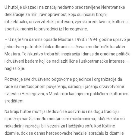
U hutbi je ukazao i na značaj nedavno predstavljene Neretvanske
deklaracije za mir i ravnopravnost, koju su inicirali brojni
intelektualci, univerzitetski profesori, vjerski predstavnici, kulturni i
sportski radnici te privrednici iz Hercegovine.
– U najtežim danima opsade Mostara 1993. i 1994. godine upravo je
jedinstven patriotski blok odbranio i sačuvao multietnički karakter
Mostara. To iskustvo treba biti inspiracija i danas da gradimo politički
i društveni bedem koji će nadilaziti lične i uskostranačke interese –
naglasio je.
Pozvao je sve društveno odgovorne pojedince i organizacije da
rade na međusobnom povjerenju, saradnji i jačanju državotvorne
svijesti u Hercegovini, s Mostarom kao njenim političkim i kulturnim
središtem.
Na kraju hutbe muftija Dedović se ossvrnuo i na dugu tradiciju
ispraćaja hadžija među mostarskim muslimanima, ističući kako su
nekadašnji ispraćaji bili vezani za Hadžijsku sofu kod Kotline
džamije, dok se danas hercegovačke hadžije ispraćaju iz džamije