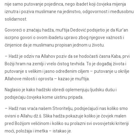
nije samo putovanje pojedinca, nego ibadet koji čovjeka mijenja
iznutra i poziva muslimane na jedinstvo, odgovornost i međusobnu
solidarnost.
Govoreći o značaju hadža, muftija Dedović podsjetio je da Kur’an
iscrpno govori o ovom ibadetu upravo zbog njegove važnosti i
činjenice da je muslimanu propisan jednom u životu.
– Hadž je odziv na Allahov poziv da se hodočasti časna Kaba, prvi
Božiji hram na zemlji i vrelo čistog tevhida. To je događaj života i
putovanje s velikim i jasno određenim ciljem – putovanje u okrilje
Allahove milosti i oprosta – kazao je muftija.
Naglasio je kako hadžski obredi oplemenjuju ljudsku dušu i
podsjećaju čovjeka kome uistinu pripada.
– Hadž nas vraća našem Stvoritelju, podsjećajući nas koliko smo
ovisni o Allahu dž.š. Slika hadža pokazuje koliko je čovjek malen
pred Božijom veličinom i koliko su prolazni svi ovosvjetski kriteriji
moći, položaja i imetka – istakao je.