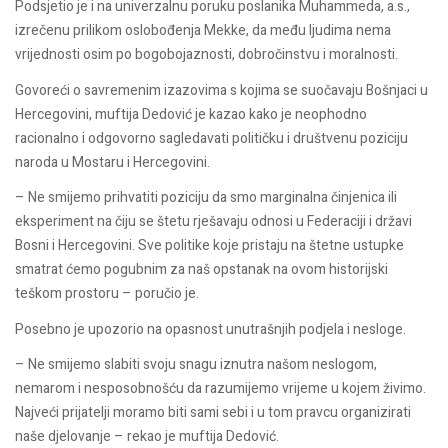
Podsjetio je i na univerzalnu poruku poslanika Muhammeda, a.s.,
izrečenu prilikom oslobođenja Mekke, da među ljudima nema
vrijednosti osim po bogobojaznosti, dobročinstvu i moralnosti.
Govoreći o savremenim izazovima s kojima se suočavaju Bošnjaci u
Hercegovini, muftija Dedović je kazao kako je neophodno
racionalno i odgovorno sagledavati političku i društvenu poziciju
naroda u Mostaru i Hercegovini.
– Ne smijemo prihvatiti poziciju da smo marginalna činjenica ili
eksperiment na čiju se štetu rješavaju odnosi u Federaciji i državi
Bosni i Hercegovini. Sve politike koje pristaju na štetne ustupke
smatrat ćemo pogubnim za naš opstanak na ovom historijski
teškom prostoru – poručio je.
Posebno je upozorio na opasnost unutrašnjih podjela i nesloge.
– Ne smijemo slabiti svoju snagu iznutra našom neslogom,
nemarom i nesposobnošću da razumijemo vrijeme u kojem živimo.
Najveći prijatelji moramo biti sami sebi i u tom pravcu organizirati
naše djelovanje – rekao je muftija Dedović.