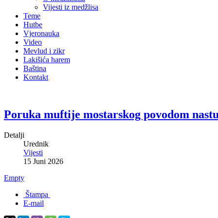
Vijesti iz medžlisa
Teme
Hutbe
Vjeronauka
Video
Mevlud i zikr
Lakišića harem
Baština
Kontakt
Poruka muftije mostarskog povodom nastup
Detalji
Urednik
Vijesti
15 Juni 2026
Empty
Štampa
E-mail