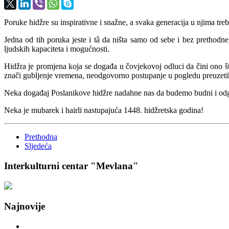
Poruke hidžre su inspirativne i snažne, a svaka generacija u njima tre
Jedna od tih poruka jeste i tâ da ništa samo od sebe i bez prethodn
ljudskih kapaciteta i mogućnosti.
Hidžra je promjena koja se događa u čovjekovoj odluci da čini ono št
znači gubljenje vremena, neodgovorno postupanje u pogledu preuzetih 
Neka događaj Poslanikove hidžre nadahne nas da budemo budni i odgovo
Neka je mubarek i hairli nastupajuća 1448. hidžretska godina!
Prethodna
Sljedeća
Interkulturni centar "Mevlana"
Najnovije