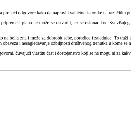
ba pronaći odgovore kako da napravi kvalitetne iskorake na različitim p
e pripreme i plana ne može se ostvariti, jer se oslonac kod Svevišnjeg
o najbolja zna i može za dobrobit sebe, porodice i zajednice. To traži
obaveza i nesagledavanje ozbiljnosti društvenog trenutka u kome se na
rni, čuvajući vlastitu čast i dostojanstvo koji se ne mogu ni za kakve