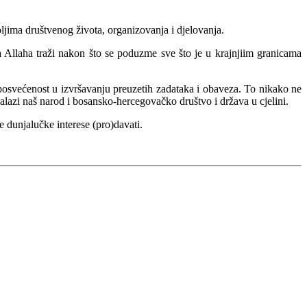
oljima društvenog života, organizovanja i djelovanja.
a Allaha traži nakon što se poduzme sve što je u krajnjiim granicama
 posvećenost u izvršavanju preuzetih zadataka i obaveza. To nikako ne
lazi naš narod i bosansko-hercegovačko društvo i država u cjelini.
 dunjalučke interese (pro)davati.