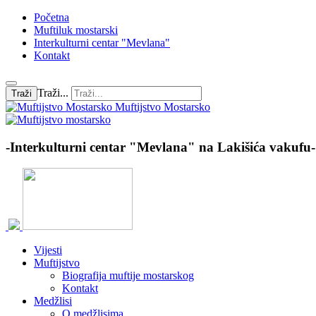
Početna
Muftiluk mostarski
Interkulturni centar "Mevlana"
Kontakt
Traži...
Traži
Muftijstvo Mostarsko
-Interkulturni centar "Mevlana" na Lakišića vakufu-
Vijesti
Muftijstvo
Biografija muftije mostarskog
Kontakt
Medžlisi
O medžlisima