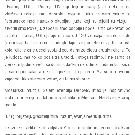
stvaranje URI-ja. Postoje UN (ujedinjene nacije); ali neko mora
zbližavati religije radi dobrobiti svijeta. Tako da sam nakon te
februarske noći nastavio okupljati ljude koji su dijelili tu viziju. I
stvorili smo Povelju, zaposlili smo osoblje i počeli smo se kretati po
svijetu. I danas, URI djeluje u više od 120 zemalja. Imamo urede
širom svijeta. I rastemo. I ljudi gledaju sve podjele u svijetu, ludosti
koje religije čine učeći svoju djecu da mrze djecu drugih religija. To
je ludost. Ima toliko posla za uraditi. I stoga radimo. I ne samo sa
vjerskim ljudima već i sa domorodačkim narodima, ljudima koji kažu
ja sam spiritualan a ne i religiozan. I to je redu. Svi smo u ovome
zajedno. Ako ste mirotvorac, vi ste mirotvorac.
Mostarsku muftija, Salem efendija Dedovič, imao je inspirativno
lirsko obraćanje nadahnuto simbolikom Mostara, Neretve i Starog
mosta:
“Dragi prijatelji, graditelji mira i razumjevanja među ljudima,
Iskazujem veliko zadovoljstvo što sam sudionik jednog ovakvog