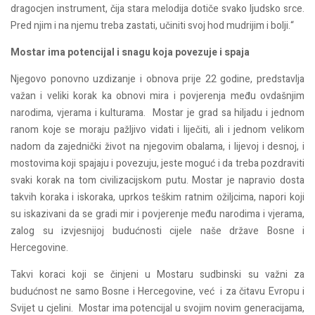
dragocjen instrument, čija stara melodija dotiče svako ljudsko srce.
Pred njim i na njemu treba zastati, učiniti svoj hod mudrijim i bolji.“
Mostar ima potencijal i snagu koja povezuje i spaja
Njegovo ponovno uzdizanje i obnova prije 22 godine, predstavlja
važan i veliki korak ka obnovi mira i povjerenja među ovdašnjim
narodima, vjerama i kulturama. Mostar je grad sa hiljadu i jednom
ranom koje se moraju pažljivo vidati i liječiti, ali i jednom velikom
nadom da zajednički život na njegovim obalama, i lijevoj i desnoj, i
mostovima koji spajaju i povezuju, jeste moguć i da treba pozdraviti
svaki korak na tom civilizacijskom putu. Mostar je napravio dosta
takvih koraka i iskoraka, uprkos teškim ratnim ožiljcima, napori koji
su iskazivani da se gradi mir i povjerenje među narodima i vjerama,
zalog su izvjesnijoj budućnosti cijele naše države Bosne i
Hercegovine.
Takvi koraci koji se činjeni u Mostaru sudbinski su važni za
budućnost ne samo Bosne i Hercegovine, već i za čitavu Evropu i
Svijet u cjelini. Mostar ima potencijal u svojim novim generacijama,