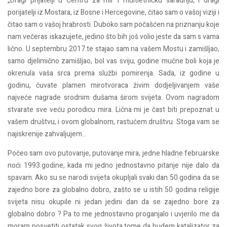
„Dragi prijatelji u Centru za mir i multietničku saradnju, i dragi
porijatelji iz Mostara, iz Bosne i Hercegovine, čitao sam o vašoj viziji i
čitao sam o vašoj hrabrosti. Duboko sam počašćen na priznanju koje
nam večeras iskazujete, jedino što bih još volio jeste da sam s vama
lično. U septembru 2017.te stajao sam na vašem Mostu i zamišljao,
samo djelimično zamišljao, bol vas sviju, godine mučne boli koja je
okrenula vaša srca prema službi pomirenja. Sada, iz godine u
godinu, čuvate plamen mirotvoraca živim dodjeljivanjem vaše
najveće nagrade srodnim dušama širom svijeta. Ovom nagradom
stvarate sve veću porodicu mira. Lična mi je čast biti prepoznat u
vašem društvu, i ovom globalnom, rastućem društvu. Stoga vam se
najiskrenije zahvaljujem…
Počeo sam ovo putovanje, putovanje mira, jedne hladne februarske
noći 1993.godine, kada mi jedno jednostavno pitanje nije dalo da
spavam. Ako su se narodi svijeta okupljali svaki dan 50 godina da se
zajedno bore za globalno dobro, zašto se u istih 50 godina religije
svijeta nisu okupile ni jedan jedini dan da se zajedno bore za
globalno dobro ? Pa to me jednostavno proganjalo i uvjerilo me da
moram posvetiti ostatak svog života tome da budem katalizator za