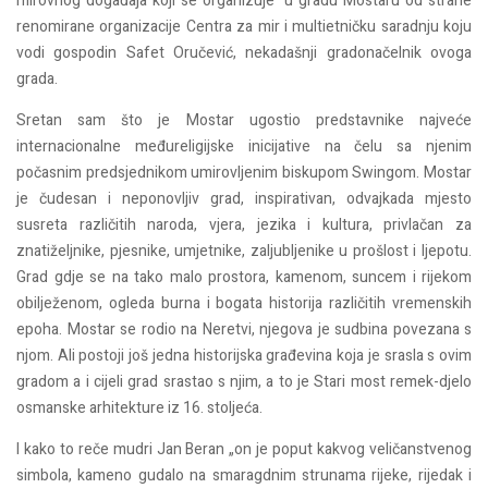
mirovnog događaja koji se organizuje u gradu Mostaru od strane
renomirane organizacije Centra za mir i multietničku saradnju koju
vodi gospodin Safet Oručević, nekadašnji gradonačelnik ovoga
grada.
Sretan sam što je Mostar ugostio predstavnike najveće
internacionalne međureligijske inicijative na čelu sa njenim
počasnim predsjednikom umirovljenim biskupom Swingom. Mostar
je čudesan i neponovljiv grad, inspirativan, odvajkada mjesto
susreta različitih naroda, vjera, jezika i kultura, privlačan za
znatiželjnike, pjesnike, umjetnike, zaljubljenike u prošlost i ljepotu.
Grad gdje se na tako malo prostora, kamenom, suncem i rijekom
obilježenom, ogleda burna i bogata historija različitih vremenskih
epoha. Mostar se rodio na Neretvi, njegova je sudbina povezana s
njom. Ali postoji još jedna historijska građevina koja je srasla s ovim
gradom a i cijeli grad srastao s njim, a to je Stari most remek-djelo
osmanske arhitekture iz 16. stoljeća.
I kako to reče mudri Jan Beran „on je poput kakvog veličanstvenog
simbola, kameno gudalo na smaragdnim strunama rijeke, rijedak i