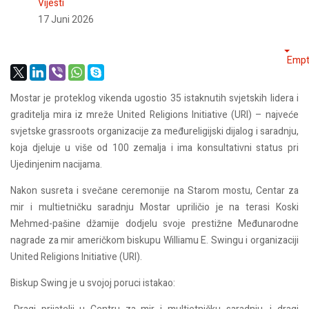
Vijesti
17 Juni 2026
Empt
Mostar je proteklog vikenda ugostio 35 istaknutih svjetskih lidera i
graditelja mira iz mreže United Religions Initiative (URI) – najveće
svjetske grassroots organizacije za međureligijski dijalog i saradnju,
koja djeluje u više od 100 zemalja i ima konsultativni status pri
Ujedinjenim nacijama.
Nakon susreta i svečane ceremonije na Starom mostu, Centar za
mir i multietničku saradnju Mostar upriličio je na terasi Koski
Mehmed-pašine džamije dodjelu svoje prestižne Međunarodne
nagrade za mir američkom biskupu Williamu E. Swingu i organizaciji
United Religions Initiative (URI).
Biskup Swing je u svojoj poruci istakao: