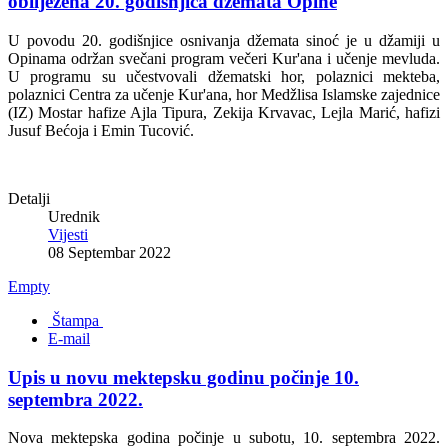
obilježena 20. godišnjica džemata Opine
U povodu 20. godišnjice osnivanja džemata sinoć je u džamiji u
Opinama održan svečani program večeri Kur'ana i učenje mevluda.
U programu su učestvovali džematski hor, polaznici mekteba,
polaznici Centra za učenje Kur'ana, hor Medžlisa Islamske zajednice
(IZ) Mostar hafize Ajla Tipura, Zekija Krvavac, Lejla Marić, hafizi
Jusuf Bećoja i Emin Tucović.
Detalji
Urednik
Vijesti
08 Septembar 2022
Empty
Štampa
E-mail
Upis u novu mektepsku godinu počinje 10.
septembra 2022.
Nova mektepska godina počinje u subotu, 10. septembra 2022.