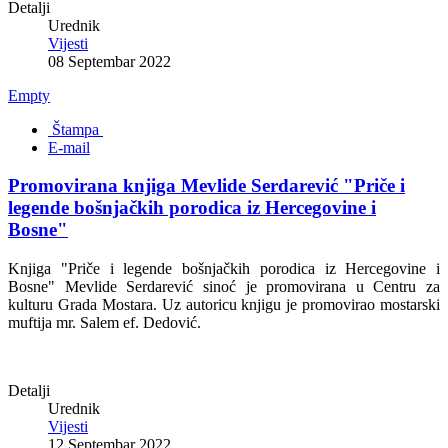
Detalji
Urednik
Vijesti
08 Septembar 2022
Empty
Štampa
E-mail
Promovirana knjiga Mevlide Serdarević "Priče i
legende bošnjačkih porodica iz Hercegovine i
Bosne"
Knjiga "Priče i legende bošnjačkih porodica iz Hercegovine i
Bosne" Mevlide Serdarević sinoć je promovirana u Centru za
kulturu Grada Mostara. Uz autoricu knjigu je promovirao mostarski
muftija mr. Salem ef. Dedović.
Detalji
Urednik
Vijesti
12 Septembar 2022