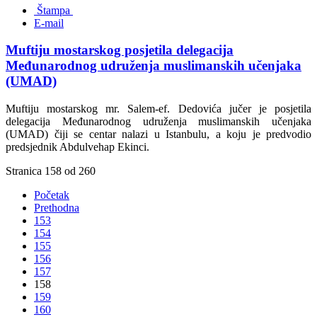
Štampa
E-mail
Muftiju mostarskog posjetila delegacija
Međunarodnog udruženja muslimanskih učenjaka
(UMAD)
Muftiju mostarskog mr. Salem-ef. Dedovića jučer je posjetila
delegacija Međunarodnog udruženja muslimanskih učenjaka
(UMAD) čiji se centar nalazi u Istanbulu, a koju je predvodio
predsjednik Abdulvehap Ekinci.
Stranica 158 od 260
Početak
Prethodna
153
154
155
156
157
158
159
160