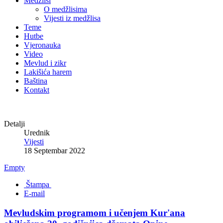
Medžlisi
O medžlisima
Vijesti iz medžlisa
Teme
Hutbe
Vjeronauka
Video
Mevlud i zikr
Lakišića harem
Baština
Kontakt
Detalji
Urednik
Vijesti
18 Septembar 2022
Empty
Štampa
E-mail
Mevludskim programom i učenjem Kur'ana