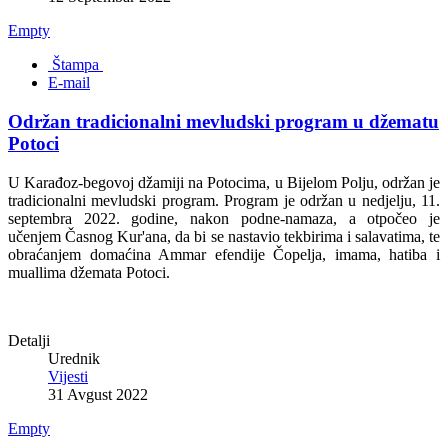
Empty
Štampa
E-mail
Održan tradicionalni mevludski program u džematu
Potoci
U Karađoz-begovoj džamiji na Potocima, u Bijelom Polju, održan je
tradicionalni mevludski program. Program je održan u nedjelju, 11.
septembra 2022. godine, nakon podne-namaza, a otpočeo je
učenjem Časnog Kur'ana, da bi se nastavio tekbirima i salavatima, te
obraćanjem domaćina Ammar efendije Čopelja, imama, hatiba i
muallima džemata Potoci.
Detalji
Urednik
Vijesti
31 Avgust 2022
Empty