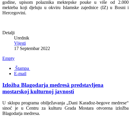
godine, upisom polaznika mektepske pouke u više od 2.000
mekteba koji djeluju u okviru Islamske zajednice (IZ) u Bosni i
Hercegovini.
Detalji
Urednik
Vijesti
17 Septembar 2022
Empty
Štampa
E-mail
Izložba Blagodarja medresā predstavljena
mostarskoj kulturnoj javnosti
U sklopu programa obilježavanja „Dani Karađoz-begove medrese“
sinoć je u Centru za kulturu Grada Mostara otvorena izložba
Blagodarja medresa.