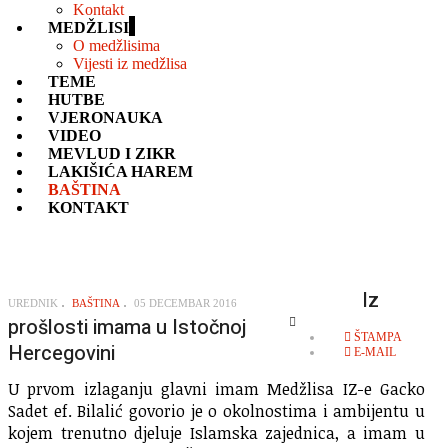
Kontakt
MEDŽLISI
O medžlisima
Vijesti iz medžlisa
TEME
HUTBE
VJERONAUKA
VIDEO
MEVLUD I ZIKR
LAKIŠIĆA HAREM
BAŠTINA
KONTAKT
Iz
UREDNIK
BAŠTINA
05 DECEMBAR 2016
prošlosti imama u Istočnoj
EMPTY
ŠTAMPA
Hercegovini
E-MAIL
U prvom izlaganju glavni imam Medžlisa IZ-e Gacko
Sadet ef. Bilalić govorio je o okolnostima i ambijentu u
kojem trenutno djeluje Islamska zajednica, a imam u