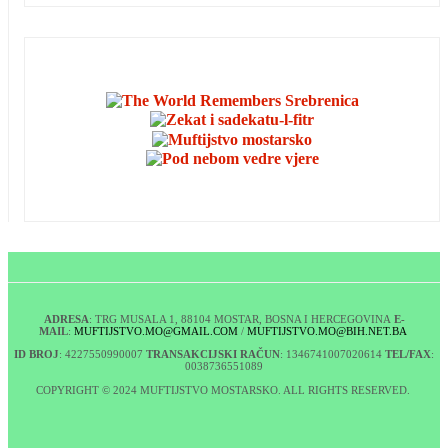
ADRESA
: TRG MUSALA 1, 88104 MOSTAR, BOSNA I HERCEGOVINA
E-
MAIL
:
MUFTIJSTVO.MO@GMAIL.COM
/
MUFTIJSTVO.MO@BIH.NET.BA
ID BROJ
: 4227550990007
TRANSAKCIJSKI RAČUN
: 1346741007020614
TEL/FAX
:
0038736551089
COPYRIGHT © 2024 MUFTIJSTVO MOSTARSKO. ALL RIGHTS RESERVED.