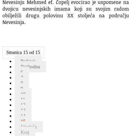
Nevesinju Mehmed ef. Čopelj evocirao je uspomene na
dvojicu nevesinjskih imama koji su svojim radom
obilježili drugu polovinu XX stoljeća na području
Nevesinja.
Stranica 15 od 15
Početak
Prethodna
6
7
8
9
10
11
12
13
14
15
Sljedeća
Kraj