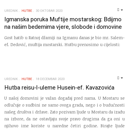
UREDNIK
HUTBE
30 OKTOBAR 2020
EMP
Igmanska poruka Muftije mostarskog: Bdijmo
na našim bedemima vjere, slobode i domovine
Gost hatib u Ratnoj džamiji na Igmanu danas je bio mr. Salem-
ef. Dedović, muftija mostarski. Hutbu prenosimo u cijelosti:
UREDNIK
HUTBE
18 DECEMBAR 2020
EMP
Hutba reisu-l-uleme Husein-ef. Kavazovića
U našoj domovini je važan događaj pred nama. U Mostaru se
odlučuje o sudbini ne samo ovoga grada, nego i o budućnosti
našeg društva i države. Zato pozivam ljude u Mostaru da izađu
na izbore, da ne ostavljaju svoje pravo drugima da ga oni u
njihovo ime koriste u naredne četiri godine. Birajte ljude