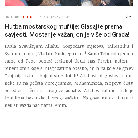
UREDNIK
HUTBE
11 DECEMBAR 2020
EMP
Hutba mostarskog muftije: Glasajte prema
savjesti. Mostar je važan, on je više od Grada!
Hvala Svevišnjem Allahu, Gospodaru svjetova, Milosniku i
Svemilosnome, Vladaru Sudnjega dana! Samo Tebi robujemo i
samo od Tebe pomoć tražimo! Uputi nas Pravim putem –
putem onih koje si blagodatima obasuo, onih na koje se gnjev
Tvoj nije izlio i koji nisu zalutali! Allahovi blagoslovi i mir
neka su na pečata Vjerovjesnika, Muhammeda, njegovu čistu
porodicu i čestite drugove ashabe. Allahov rahmet nek je
šehidima bosansko-hercegovačkim. Njegova milost i uputa
nek su vazda nad nama. Amin.