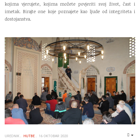
kojima vjerujete, kojima možete povjeriti svoj život, čast i
imetak. Birajte one koje poznajete kao ljude od integriteta i
dostojanstva.
UREDNIK
HUTBE
16 OKTOBAR 2020
EMP