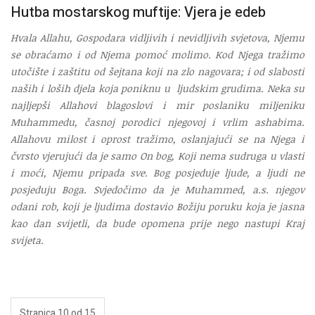
Hutba mostarskog muftije: Vjera je edeb
Hvala Allahu, Gospodara vidljivih i nevidljivih svjetova, Njemu
se obraćamo i od Njema pomoć molimo. Kod Njega tražimo
utočište i zaštitu od šejtana koji na zlo nagovara; i od slabosti
naših i loših djela koja poniknu u ljudskim grudima. Neka su
najljepši Allahovi blagoslovi i mir poslaniku miljeniku
Muhammedu, časnoj porodici njegovoj i vrlim ashabima.
Allahovu milost i oprost tražimo, oslanjajući se na Njega i
čvrsto vjerujući da je samo On bog, Koji nema sudruga u vlasti
i moći, Njemu pripada sve. Bog posjeduje ljude, a ljudi ne
posjeduju Boga. Svjedočimo da je Muhammed, a.s. njegov
odani rob, koji je ljudima dostavio Božiju poruku koja je jasna
kao dan svijetli, da bude opomena prije nego nastupi Kraj
svijeta.
Stranica 10 od 15